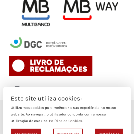
Toggle
Navigation
Este site utiliza cookies:
Politica de Cookies
Utilizamos cookies para melhorar a sua experiência no nosso
© Copyright 1988- 2026
website. Ao navegar, o utilizador concorda com a nossa
utilização de cookies.
Política de Cookies
.
Loja Edições Piaget by
Piaget Ensino Superior
| Todos os
Termos e Condições
direitos Reservados | Powered by
NetWiz Systems