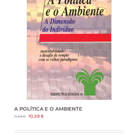
A POLÍTICA E O AMBIENTE
O
O
10,39
€
11,54
€
preço
preço
original
atual