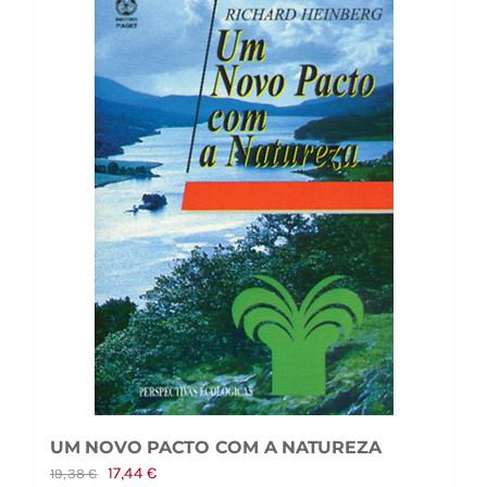
UM NOVO PACTO COM A NATUREZA
O
O
17,44
€
19,38
€