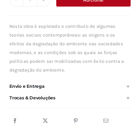
Quantidade
era:
é:
de
19,89 €.
17,89 €.
TEORIA
Nesta obra é explorado o contributo de algumas
SOCIAL
teorias sociais contemporâneas: as origens e os
E
efeitos da degradação do ambiente nas sociedades
AMBIENTE
modernas, e as condições sob as quais as forças
políticas podem ser mobilizadas com êxito contra a
degradação do ambiente.
Envio e Entrega
Trocas & Devoluções