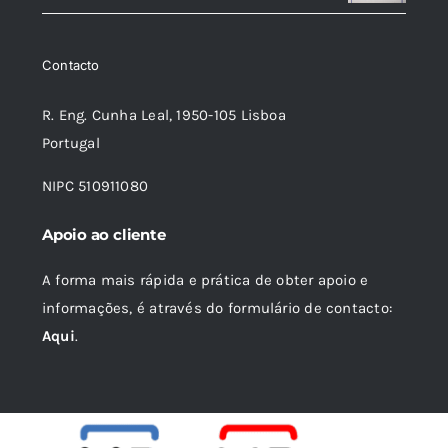
era:
é:
18,89 €.
17,00 €.
Contacto
R. Eng. Cunha Leal, 1950-105 Lisboa
Portugal
NIPC 510911080
Apoio ao cliente
A forma mais rápida e prática de obter apoio e
informações, é através do formulário de contacto:
Aqui
.