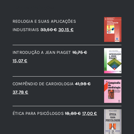
TOP de Avaliações
REOLOGIA E SUAS APLICAÇÕES
O
O
INDUSTRIAIS
33,50
€
30,15
€
preço
preço
original
atual
INTRODUÇÃO A JEAN PIAGET
16,75
€
era:
é:
O
O
15,07
€
33,50 €.
30,15 €.
preço
preço
original
atual
COMPÊNDIO DE CARDIOLOGIA
41,98
€
era:
é:
O
O
37,78
€
16,75 €.
15,07 €.
preço
preço
original
atual
O
O
ÉTICA PARA PSICÓLOGOS
18,89
€
17,00
€
era:
é:
preço
preço
41,98 €.
37,78 €.
original
atual