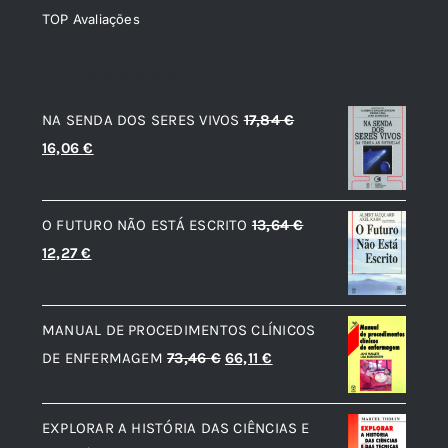
TOP Avaliações
TOP de Avaliações
NA SENDA DOS SERES VIVOS
17,84
€
O
O
16,06
€
preço
preço
original
atual
O FUTURO NÃO ESTÁ ESCRITO
13,64
€
era:
é:
O
O
12,27
€
17,84 €.
16,06 €.
preço
preço
original
atual
MANUAL DE PROCEDIMENTOS CLÍNICOS
era:
é:
O
O
DE ENFERMAGEM
73,46
€
66,11
€
13,64 €.
12,27 €.
preço
preço
original
atual
EXPLORAR A HISTÓRIA DAS CIÊNCIAS E
era:
é: