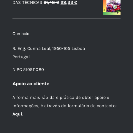
O
O
DAS TÉCNICAS
31,48
€
28,33
€
73,46 €.
66,11 €.
preço
preço
original
atual
era:
é:
Contacto
31,48 €.
28,33 €.
R. Eng. Cunha Leal, 1950-105 Lisboa
Portugal
NIPC 510911080
Apoio ao cliente
A forma mais rápida e prática de obter apoio e
informações, é através do formulário de contacto:
Aqui
.