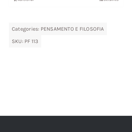
era:
é:
18,85 €.
16,96 €.
Categories:
PENSAMENTO E FILOSOFIA
SKU:
PF 113