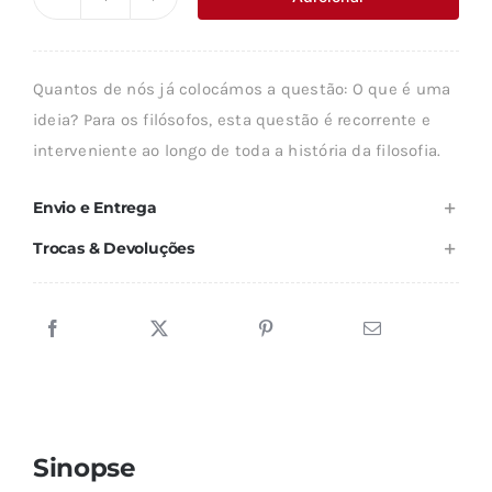
Quantidade
era:
é:
de
9,44 €.
8,50 €.
O
Quantos de nós já colocámos a questão: O que é uma
QUE
ideia? Para os filósofos, esta questão é recorrente e
É
interveniente ao longo de toda a história da filosofia.
UMA
IDEIA?
Envio e Entrega
Trocas & Devoluções
Sinopse