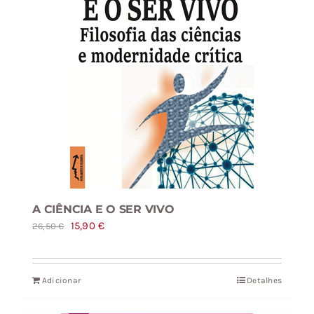
A CIÊNCIA E O SER VIVO
O
O
15,90
€
26,50
€
preço
preço
original
atual
Adicionar
Detalhes
era:
é:
26,50 €.
15,90 €.