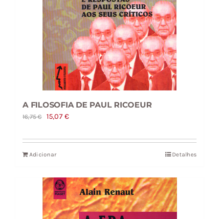
A FILOSOFIA DE PAUL RICOEUR
O
O
15,07
€
16,75
€
preço
preço
original
atual
Adicionar
Detalhes
era:
é:
16,75 €.
15,07 €.