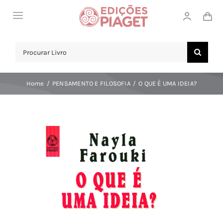
Skip
Toggle
to
Navigation
content
LOJA
Search
for:
SOBRE NÓS
Home
PENSAMENTO E FILOSOFIA
O QUE É UMA IDEIA?
NOTICIAS
APOIO AO CLIENTE
COMPRAR!