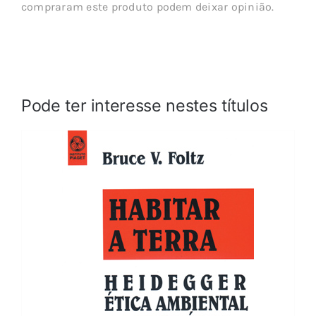
compraram este produto podem deixar opinião.
Pode ter interesse nestes títulos