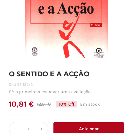
O SENTIDO E A ACÇÃO
SKU
ES 132/2
Sê o primeiro a escrever uma avaliação.
10,81
€
12,01
€
10% Off
Em stock
O
O
preço
preço
original
atual
Adicionar
Quantidade