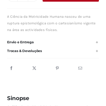
era:
é:
de
12,01 €.
10,81 €.
O
A Ciência da Motricidade Humana nasceu de uma
SENTIDO
ruptura epistemológica com o cartesianísmo vigente
E
na área as actividades físicas.
A
ACÇÃO
Envio e Entrega
Trocas & Devoluções
Sinopse