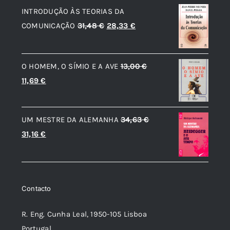
INTRODUÇÃO ÀS TEORIAS DA
era:
é:
O
O
COMUNICAÇÃO
31,48
€
28,33
€
20,99 €.
18,89 €.
preço
preço
original
atual
O HOMEM, O SÍMIO E A AVE
13,00
€
era:
é:
O
O
11,69
€
31,48 €.
28,33 €.
preço
preço
original
atual
UM MESTRE DA ALEMANHA
34,63
€
era:
é:
O
O
31,16
€
13,00 €.
11,69 €.
preço
preço
original
atual
era:
é:
Contacto
34,63 €.
31,16 €.
R. Eng. Cunha Leal, 1950-105 Lisboa
Portugal