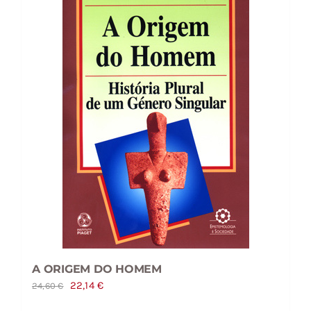
A ORIGEM DO HOMEM
O
O
22,14
€
24,60
€
preço
preço