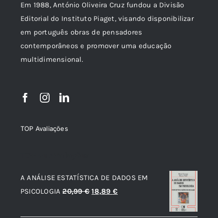
Em 1988, António Oliveira Cruz fundou a Divisão
Editorial do Instituto Piaget, visando disponibilizar
em português obras de pensadores
contemporâneos e promover uma educação
multidimensional.
TOP Avaliações
TOP de Avaliações
A ANÁLISE ESTATÍSTICA DE DADOS EM
O
O
PSICOLOGIA
20,99
€
18,89
€
preço
preço
original
atual