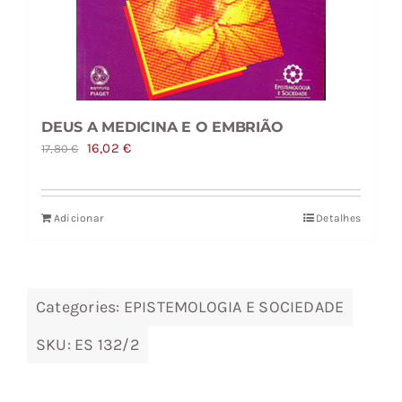
DEUS A MEDICINA E O EMBRIÃO
O
O
16,02
€
17,80
€
preço
preço
original
atual
Adicionar
Detalhes
era:
é:
17,80 €.
16,02 €.
Categories:
EPISTEMOLOGIA E SOCIEDADE
SKU:
ES 132/2