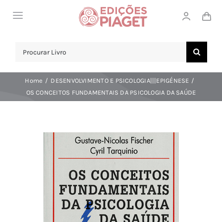
Skip
Toggle
to
Navigation
content
LOJA
Search
for:
SOBRE NÓS
Home
DESENVOLVIMENTO E PSICOLOGIA|||EPIGÉNESE
NOTICIAS
OS CONCEITOS FUNDAMENTAIS DA PSICOLOGIA DA SAÚDE
APOIO AO CLIENTE
COMPRAR!