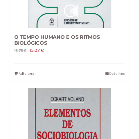
O TEMPO HUMANO E OS RITMOS
BIOLÓGICOS
O
O
15,07
€
16,75
€
preço
preço
original
atual
Adicionar
Detalhes
era:
é:
16,75 €.
15,07 €.