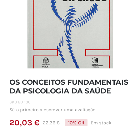
OS CONCEITOS FUNDAMENTAIS
DA PSICOLOGIA DA SAÚDE
SKU
ED 100
Sê o primeiro a escrever uma avaliação.
20,03
€
22,26
€
10% Off
Em stock
O
O
preço
preço