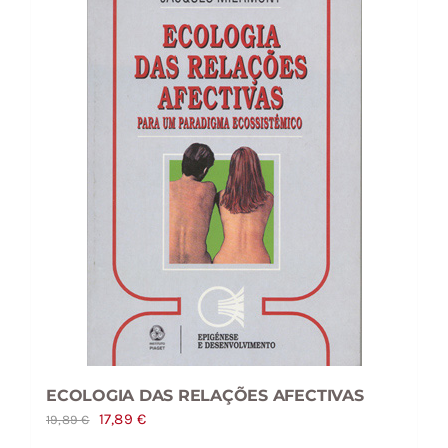
ECOLOGIA DAS RELAÇÕES AFECTIVAS
O
O
17,89
€
19,89
€
preço
preço