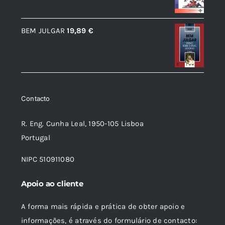
original
atual
era:
é:
BEM JULGAR
19,89
€
12,56 €.
11,31 €.
Contacto
R. Eng. Cunha Leal, 1950-105 Lisboa
Portugal
NIPC 510911080
Apoio ao cliente
A forma mais rápida e prática de obter apoio e
informações, é através do formulário de contacto: