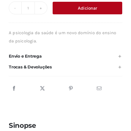
original
atual
Adicionar
Quantidade
era:
é:
de
22,26 €.
20,03 €.
OS
A psicologia da saúde é um novo domínio do ensino
CONCEITOS
da psicologia.
FUNDAMENTAIS
DA
Envio e Entrega
PSICOLOGIA
Trocas & Devoluções
DA
SAÚDE
Sinopse