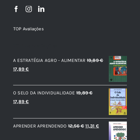
TOP Avaliações
TOP de Avaliações
A ESTRATÉGIA AGRO - ALIMENTAR
19,89
€
O
O
17,89
€
preço
preço
original
atual
O SELO DA INDIVIDUALIDADE
19,89
€
era:
é:
O
O
17,89
€
19,89 €.
17,89 €.
preço
preço
original
atual
O
O
APRENDER APRENDENDO
12,56
€
11,31
€
era:
é:
preço
preço
19,89 €.
17,89 €.