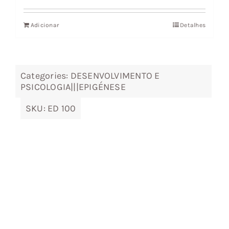
original
atual
Adicionar
Detalhes
era:
é:
19,89 €.
17,89 €.
Categories:
DESENVOLVIMENTO E
PSICOLOGIA|||EPIGÉNESE
SKU:
ED 100