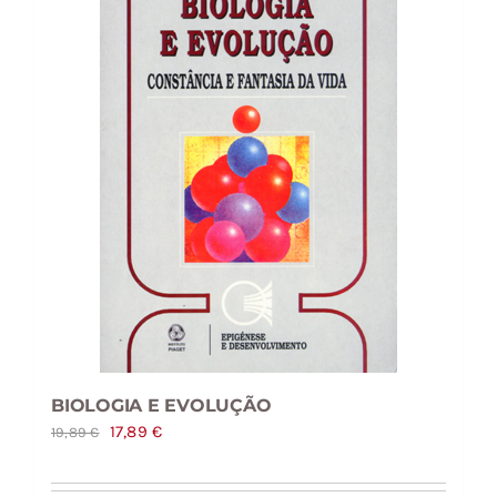
BIOLOGIA E EVOLUÇÃO
O
O
17,89
€
19,89
€
preço
preço
original
atual