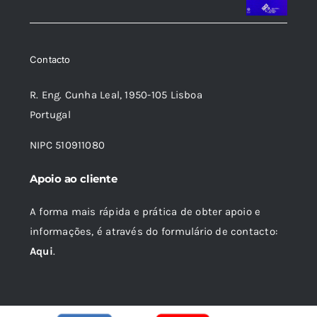
original
atual
era:
é:
8,37 €.
7,54 €.
Contacto
R. Eng. Cunha Leal, 1950-105 Lisboa
Portugal
NIPC 510911080
Apoio ao cliente
A forma mais rápida e prática de obter apoio e
informações, é através do formulário de contacto:
Aqui
.