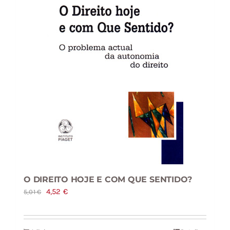
O DIREITO HOJE E COM QUE SENTIDO?
O
O
4,52
€
5,01
€
preço
preço
original
atual