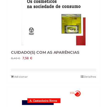
CUIDADO(S) COM AS APARÊNCIAS
O
O
7,56
€
8,40
€
preço
preço
original
atual
Adicionar
Detalhes
era:
é:
8,40 €.
7,56 €.