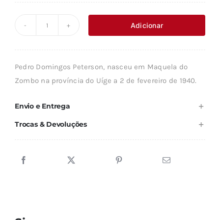
preço
preço
original
atual
Adicionar
Quantidade
era:
é:
de
10,60 €.
9,54 €.
PALAVRAS
Pedro Domingos Peterson, nasceu em Maquela do
QUE
Zombo na província do Uíge a 2 de fevereiro de 1940.
AS
CIRCUNSTÂNCIAS
Envio e Entrega
DITARAM
Trocas & Devoluções