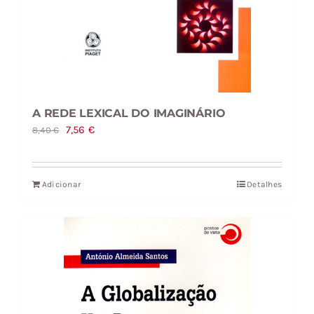
A REDE LEXICAL DO IMAGINÁRIO
O
O
7,56
€
8,40
€
preço
preço
original
atual
Adicionar
Detalhes
era:
é:
8,40 €.
7,56 €.