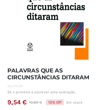
PALAVRAS QUE AS
CIRCUNSTÂNCIAS DITARAM
SKU
PV 011
Sê o primeiro a escrever uma avaliação.
9,54
€
10,60
€
10% Off
Em stock
O
O