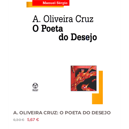
A. OLIVEIRA CRUZ: O POETA DO DESEJO
O
O
5,67
€
6,30
€
preço
preço