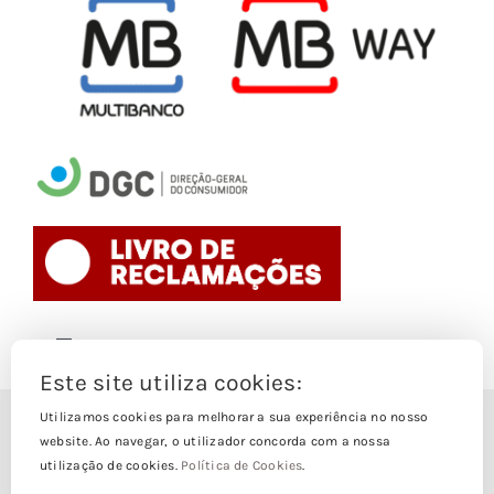
Toggle
Navigation
Este site utiliza cookies:
Politica de Cookies
Utilizamos cookies para melhorar a sua experiência no nosso
© Copyright 1988- 2026
website. Ao navegar, o utilizador concorda com a nossa
utilização de cookies.
Política de Cookies
.
Loja Edições Piaget by
Piaget Ensino Superior
| Todos os
Termos e Condições