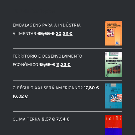
TOP de Avaliações
EMBALAGENS PARA A INDÚSTRIA
O
O
ALIMENTAR
33,58
€
30,22
€
preço
preço
original
atual
TERRITÓRIO E DESENVOLVIMENTO
era:
é:
O
O
ECONÓMICO
12,59
€
11,33
€
33,58 €.
30,22 €.
preço
preço
original
atual
O SÉCULO XXI SERÁ AMERICANO?
17,80
€
era:
é:
O
O
16,02
€
12,59 €.
11,33 €.
preço
preço
original
atual
O
O
CLIMA TERRA
8,37
€
7,54
€
era:
é:
preço
preço
17,80 €.
16,02 €.