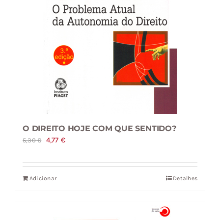
O DIREITO HOJE COM QUE SENTIDO?
O
O
4,77
€
5,30
€
preço
preço
original
atual
Adicionar
Detalhes
era:
é:
5,30 €.
4,77 €.