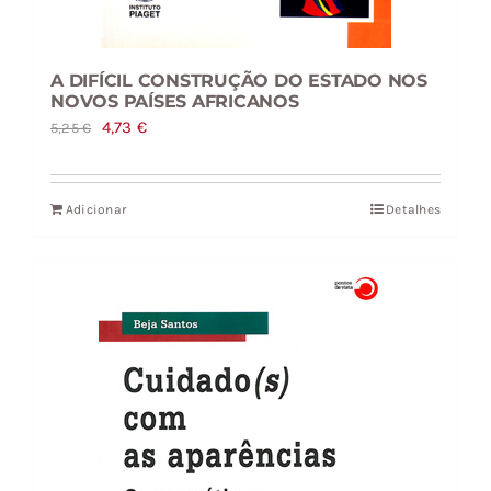
A DIFÍCIL CONSTRUÇÃO DO ESTADO NOS
NOVOS PAÍSES AFRICANOS
O
O
4,73
€
5,25
€
preço
preço
original
atual
Adicionar
Detalhes
era:
é:
5,25 €.
4,73 €.