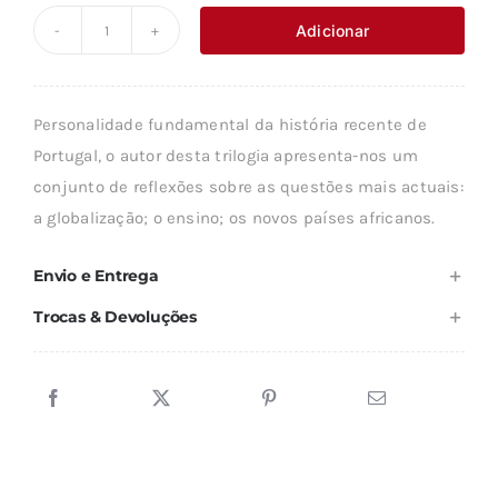
original
atual
Adicionar
Quantidade
era:
é:
de
5,25 €.
4,73 €.
UMA
Personalidade fundamental da história recente de
VISÃO
Portugal, o autor desta trilogia apresenta-nos um
INTEGRADA
conjunto de reflexões sobre as questões mais actuais:
DO
a globalização; o ensino; os novos países africanos.
SISTEMA
DE
Envio e Entrega
ENSINO
Trocas & Devoluções