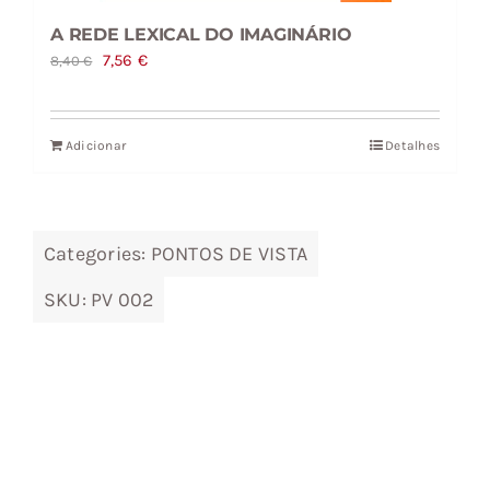
A REDE LEXICAL DO IMAGINÁRIO
O
O
7,56
€
8,40
€
preço
preço
original
atual
Adicionar
Detalhes
era:
é:
8,40 €.
7,56 €.
Categories:
PONTOS DE VISTA
SKU:
PV 002