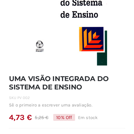
UMA VISÃO INTEGRADA DO
SISTEMA DE ENSINO
SKU
PV 002
Sê o primeiro a escrever uma avaliação.
4,73
€
5,25
€
10% Off
Em stock
O
O
preço
preço