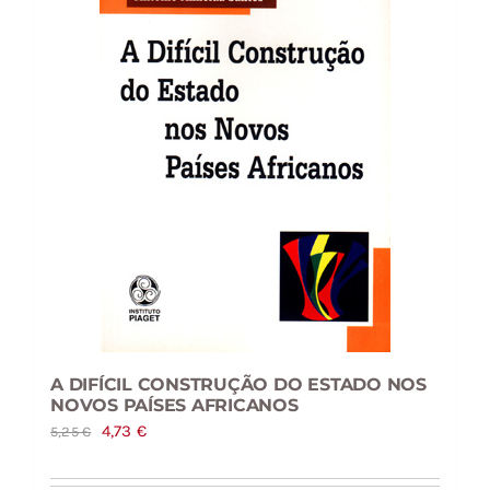
A DIFÍCIL CONSTRUÇÃO DO ESTADO NOS
NOVOS PAÍSES AFRICANOS
O
O
4,73
€
5,25
€
preço
preço