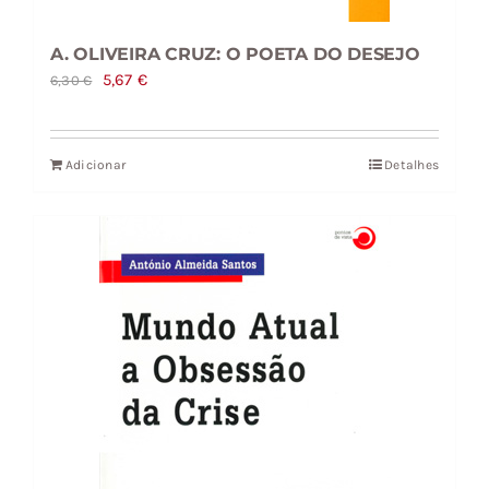
A. OLIVEIRA CRUZ: O POETA DO DESEJO
O
O
5,67
€
6,30
€
preço
preço
original
atual
Adicionar
Detalhes
era:
é:
6,30 €.
5,67 €.