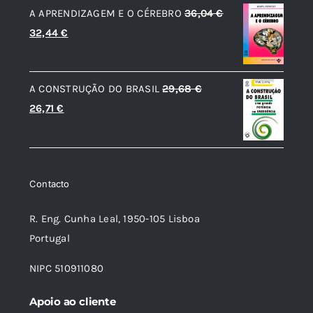
A APRENDIZAGEM E O CÉREBRO
36,04
€
era:
é:
O
O
32,44
€
5,01 €.
4,52 €.
preço
preço
original
atual
A CONSTRUÇÃO DO BRASIL
29,68
€
era:
é:
O
O
26,71
€
36,04 €.
32,44 €.
preço
preço
original
atual
era:
é:
Contacto
29,68 €.
26,71 €.
R. Eng. Cunha Leal, 1950-105 Lisboa
Portugal
NIPC 510911080
Apoio ao cliente