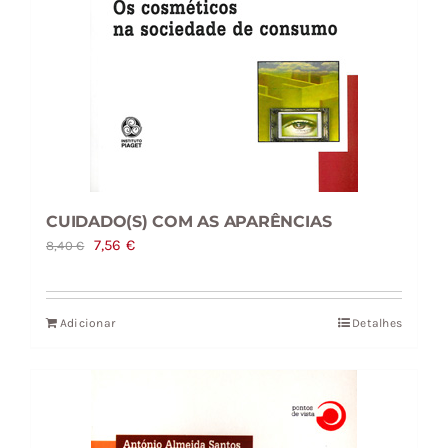
CUIDADO(S) COM AS APARÊNCIAS
O
O
7,56
€
8,40
€
preço
preço
original
atual
Adicionar
Detalhes
era:
é:
8,40 €.
7,56 €.