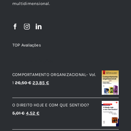
multidimensional.
TOP Avaliações
TOP de Avaliações
COMPORTAMENTO ORGANIZACIONAL- Vol.
O
O
1
26,50
€
23,85
€
preço
preço
original
atual
O DIREITO HOJE E COM QUE SENTIDO?
era:
é:
O
O
5,01
€
4,52
€
26,50 €.
23,85 €.
preço
preço
original
atual