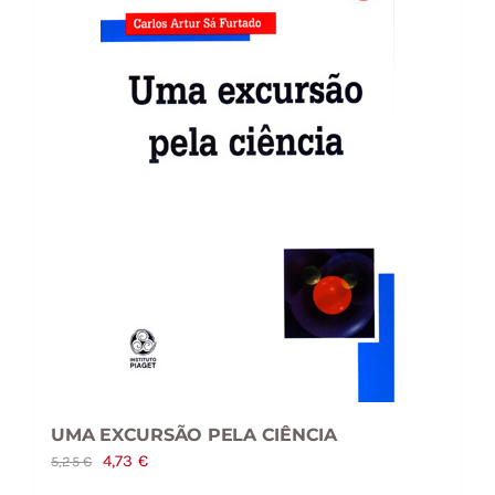
UMA EXCURSÃO PELA CIÊNCIA
O
O
4,73
€
5,25
€
preço
preço