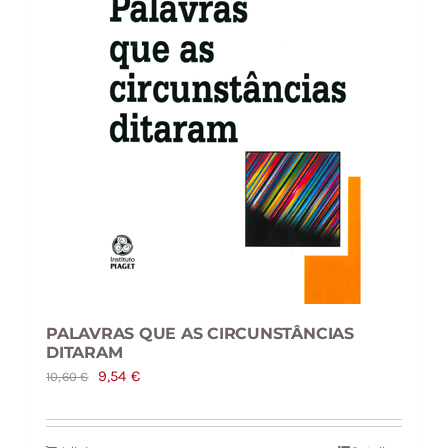
PALAVRAS QUE AS CIRCUNSTÂNCIAS
DITARAM
O
O
9,54
€
10,60
€
preço
preço
original
atual