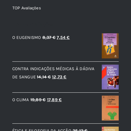
TOP Avaliações
TOP de Avaliações
O
O
O EUGENISMO
8,37
€
7,54
€
preço
preço
original
atual
era:
é:
CONTRA INDICAÇÕES MÉDICAS À DÁDIVA
8,37 €.
7,54 €.
O
O
DE SANGUE
14,14
€
12,73
€
preço
preço
original
atual
O
O
O CLIMA
19,89
€
17,89
€
era:
é:
preço
preço
14,14 €.
12,73 €.
original
atual
era:
é:
ÉTICA E FILOSOFIA DA ACÇÃO
25,12
€