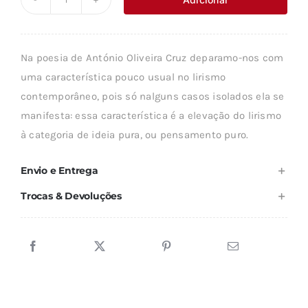
Quantidade
era:
é:
de
9,44 €.
8,50 €.
POEMAS
Na poesia de António Oliveira Cruz deparamo-nos com
DE
uma característica pouco usual no lirismo
BRETANHA
contemporâneo, pois só nalguns casos isolados ela se
manifesta: essa característica é a elevação do lirismo
à categoria de ideia pura, ou pensamento puro.
Envio e Entrega
Trocas & Devoluções