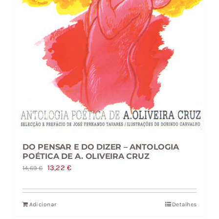
DO PENSAR E DO DIZER – ANTOLOGIA
POÉTICA DE A. OLIVEIRA CRUZ
O
O
13,22
€
14,69
€
preço
preço
original
atual
Adicionar
Detalhes
era:
é: