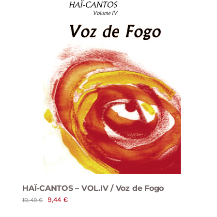
HAÏ-CANTOS – VOL.IV / Voz de Fogo
O
O
9,44
€
10,49
€
preço
preço