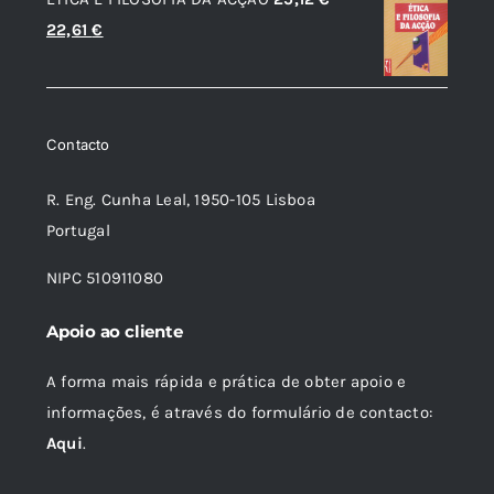
19,89 €.
17,89 €.
O
O
22,61
€
preço
preço
original
atual
era:
é:
Contacto
25,12 €.
22,61 €.
R. Eng. Cunha Leal, 1950-105 Lisboa
Portugal
NIPC 510911080
Apoio ao cliente
A forma mais rápida e prática de obter apoio e
informações, é através do formulário de contacto:
Aqui
.