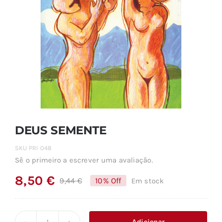
DEUS SEMENTE
SKU
PRI 048
Sê o primeiro a escrever uma avaliação.
8,50
€
9,44
€
10% Off
Em stock
O
O
preço
preço
original
atual
Adicionar