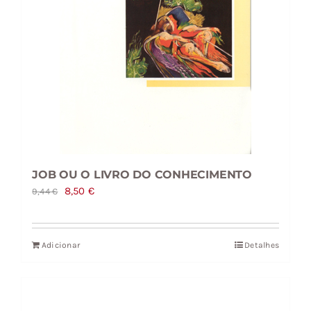
JOB OU O LIVRO DO CONHECIMENTO
O
O
8,50
€
9,44
€
preço
preço
original
atual
Adicionar
Detalhes
era:
é:
9,44 €.
8,50 €.