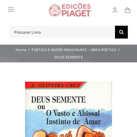
Skip
Toggle
to
Navigation
content
LOJA
Search
for:
SOBRE NÓS
Home
POÉTICA E RAZÃO IMAGINANTE - OBRA POÉTICA
NOTICIAS
DEUS SEMENTE
APOIO AO CLIENTE
COMPRAR!