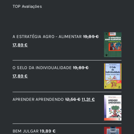
TOP Avaliações
TOP de Avaliações
A ESTRATÉGIA AGRO - ALIMENTAR
19,89
€
O
O
17,89
€
preço
preço
original
atual
O SELO DA INDIVIDUALIDADE
19,89
€
era:
é:
O
O
17,89
€
19,89 €.
17,89 €.
preço
preço
original
atual
O
O
APRENDER APRENDENDO
12,56
€
11,31
€
era:
é:
preço
preço
19,89 €.
17,89 €.
original
atual
era:
é:
BEM JULGAR
19,89
€
12,56 €.
11,31 €.