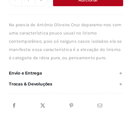
Quantidade
era:
é:
de
9,44 €.
8,50 €.
DEUS
Na poesia de António Oliveira Cruz deparamo-nos com
SEMENTE
uma característica pouco usual no lirismo
contemporâneo, pois só nalguns casos isolados ela se
manifesta: essa característica é a elevação do lirismo
à categoria de ideia pura, ou pensamento puro.
Envio e Entrega
Trocas & Devoluções