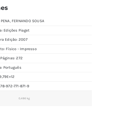
hes
: PENA, FERNANDO SOUSA
a: Edições Piaget
ira Edição: 2007
to: Físico - Impresso
 Páginas: 272
a: Português
9,79E+12
978-972-771-871-9
0,486 kg