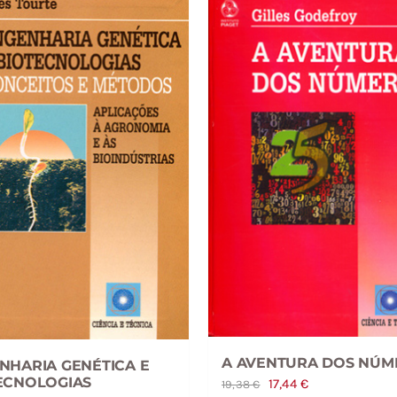
A AVENTURA DOS NÚM
NHARIA GENÉTICA E
ECNOLOGIAS
O
O
17,44
€
19,38
€