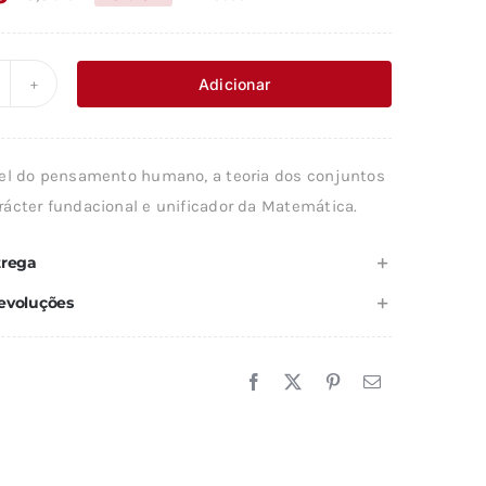
O
O
preço
preço
original
atual
Adicionar
uantidade
era:
é:
e
18,89 €.
17,00 €.
EORIA
el do pensamento humano, a teoria dos conjuntos
OS
ácter fundacional e unificador da Matemática.
ONJUNTOS
trega
evoluções