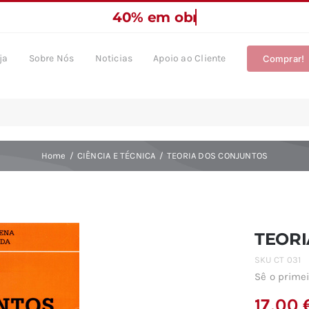
ja
Sobre Nós
Noticias
Apoio ao Cliente
Comprar!
Home
CIÊNCIA E TÉCNICA
TEORIA DOS CONJUNTOS
TEORI
SKU
CT 031
Sê o primei
17,00