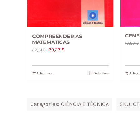
GENE
COMPREENDER AS
MATEMÁTICAS
19,89
€
O
O
20,27
€
22,51
€
preço
preço
original
atual
Adicionar
Detalhes
Adici
era:
é:
22,51 €.
20,27 €.
Categories:
CIÊNCIA E TÉCNICA
SKU:
CT