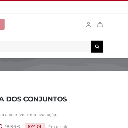
A DOS CONJUNTOS
ro a escrever uma avaliação.
€
18,89
€
10% Off
Em stock