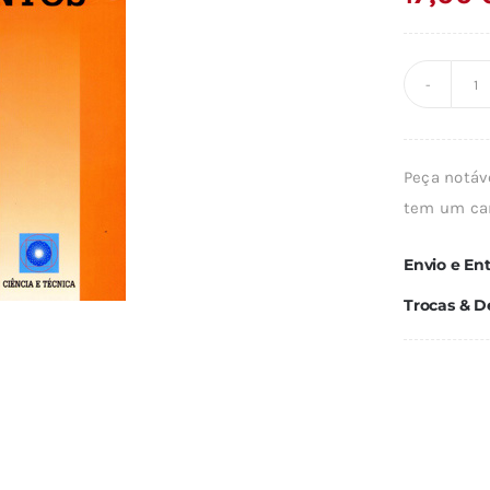
Q
d
T
Peça notáv
D
tem um car
C
Envio e En
Trocas & D