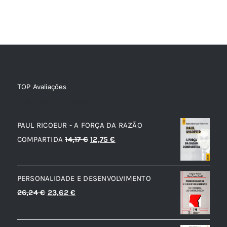
TOP Avaliações
TOP de Avaliações
PAUL RICOEUR - A FORÇA DA RAZÃO
O
O
COMPARTIDA
14,17
€
12,75
€
preço
preço
original
atual
PERSONALIDADE E DESENVOLVIMENTO
era:
é:
O
O
26,24
€
23,62
€
14,17 €.
12,75 €.
preço
preço
original
atual