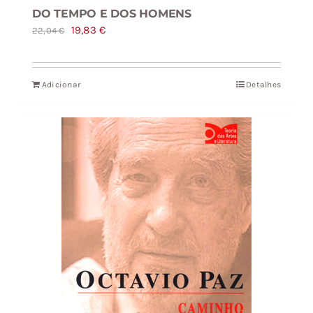
DO TEMPO E DOS HOMENS
O
O
19,83
€
22,04
€
preço
preço
original
atual
Adicionar
Detalhes
era:
é:
22,04 €.
19,83 €.