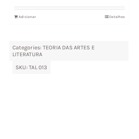
preço
preço
original
atual
Adicionar
Detalhes
era:
é:
14,69 €.
13,22 €.
Categories:
TEORIA DAS ARTES E
LITERATURA
SKU:
TAL 013