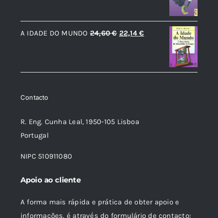
original
atual
era:
é:
O
O
A IDADE DO MUNDO
24,60
€
22,14
€
7,49 €.
6,74 €.
preço
preço
original
atual
era:
é:
24,60 €.
22,14 €.
Contacto
R. Eng. Cunha Leal, 1950-105 Lisboa
Portugal
NIPC 510911080
Apoio ao cliente
A forma mais rápida e prática de obter apoio e
informações, é através do formulário de contacto: