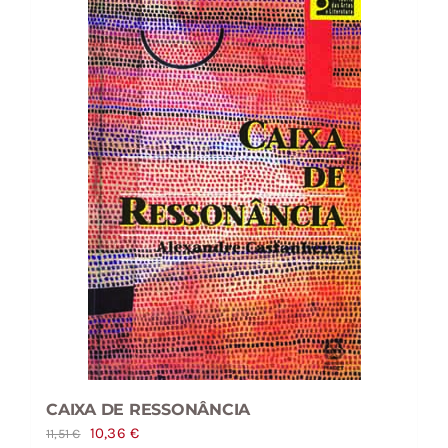
CAIXA DE RESSONÂNCIA
O
O
10,36
€
11,51
€