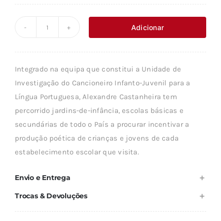
preço
preço
original
atual
Adicionar
Quantidade
era:
é:
de
7,35 €.
6,61 €.
TRÊS
Integrado na equipa que constitui a Unidade de
ENSAIOS
Investigação do Cancioneiro Infanto-Juvenil para a
SOBRE
Língua Portuguesa, Alexandre Castanheira tem
O
percorrido jardins-de-infância, escolas básicas e
CANCIONEIRO
secundárias de todo o País a procurar incentivar a
INFANTO-
produção poética de crianças e jovens de cada
JUVENIL
estabelecimento escolar que visita.
Envio e Entrega
Trocas & Devoluções