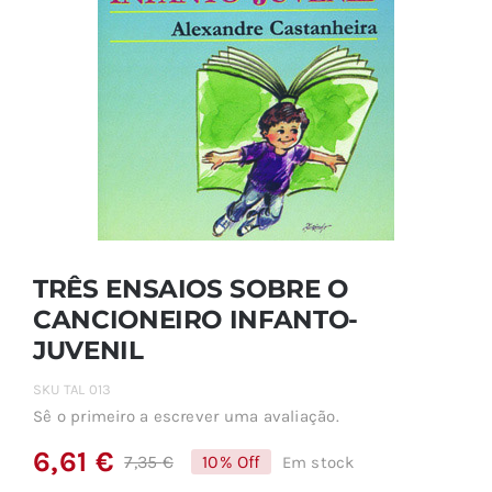
TRÊS ENSAIOS SOBRE O
CANCIONEIRO INFANTO-
JUVENIL
SKU
TAL 013
Sê o primeiro a escrever uma avaliação.
6,61
€
7,35
€
10% Off
Em stock
O
O