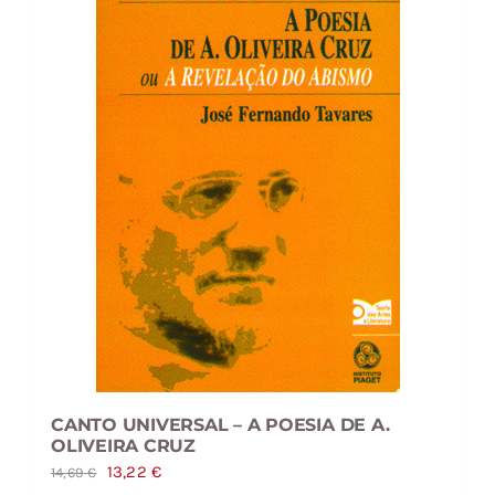
CANTO UNIVERSAL – A POESIA DE A.
OLIVEIRA CRUZ
O
O
13,22
€
14,69
€