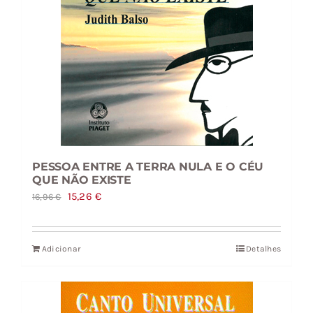
PESSOA ENTRE A TERRA NULA E O CÉU
QUE NÃO EXISTE
O
O
15,26
€
16,96
€
preço
preço
original
atual
Adicionar
Detalhes
era:
é:
16,96 €.
15,26 €.