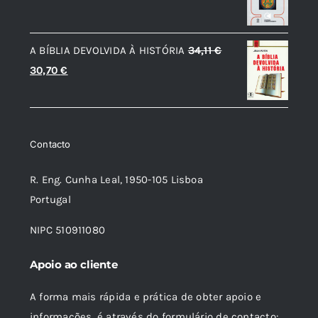
original
atual
era:
é:
A BÍBLIA DEVOLVIDA À HISTÓRIA
34,11
€
18,85 €.
16,96 €.
O
O
30,70
€
preço
preço
original
atual
era:
é:
Contacto
34,11 €.
30,70 €.
R. Eng. Cunha Leal, 1950-105 Lisboa
Portugal
NIPC 510911080
Apoio ao cliente
A forma mais rápida e prática de obter apoio e
informações, é através do formulário de contacto: