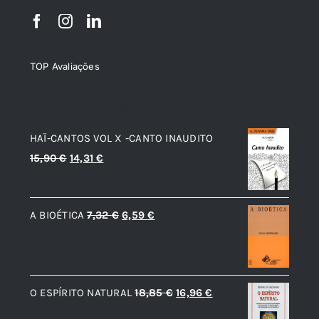
TOP Avaliações
TOP de Avaliações
HAÏ-CANTOS VOL X -CANTO INAUDITO
O
O
15,90
€
14,31
€
preço
preço
original
atual
O
O
A BIOÉTICA
7,32
€
6,59
€
era:
é:
preço
preço
15,90 €.
14,31 €.
original
atual
era:
é:
O
O
O ESPÍRITO NATURAL
18,85
€
16,96
€
7,32 €.
6,59 €.
preço
preço