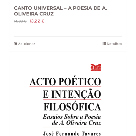
CANTO UNIVERSAL – A POESIA DE A.
OLIVEIRA CRUZ
O
O
13,22
€
14,69
€
preço
preço
original
atual
Adicionar
Detalhes
era:
é:
14,69 €.
13,22 €.