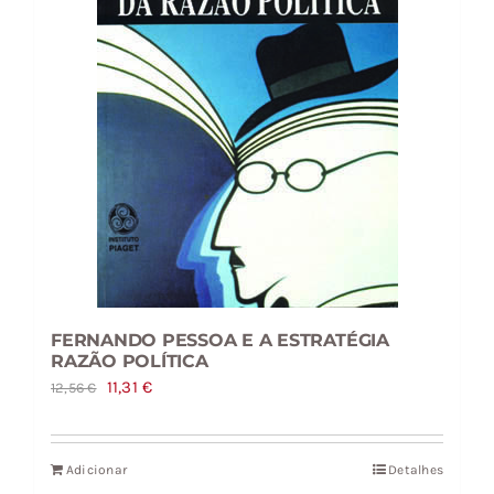
FERNANDO PESSOA E A ESTRATÉGIA
RAZÃO POLÍTICA
O
O
11,31
€
12,56
€
preço
preço
original
atual
Adicionar
Detalhes
era:
é: