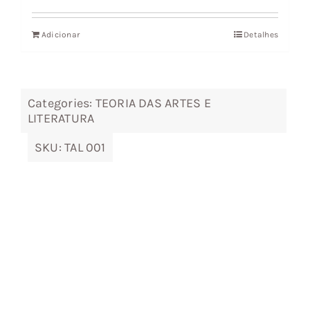
original
atual
Adicionar
Detalhes
era:
é:
16,79 €.
15,12 €.
Categories:
TEORIA DAS ARTES E
LITERATURA
SKU:
TAL 001