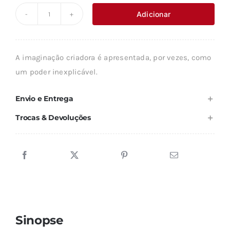
original
atual
Adicionar
Quantidade
era:
é:
de
16,75 €.
15,07 €.
A
A imaginação criadora é apresentada, por vezes, como
CONSTRUÇÃO
um poder inexplicável.
DO
IMAGINÁRIO
Envio e Entrega
Trocas & Devoluções
Sinopse