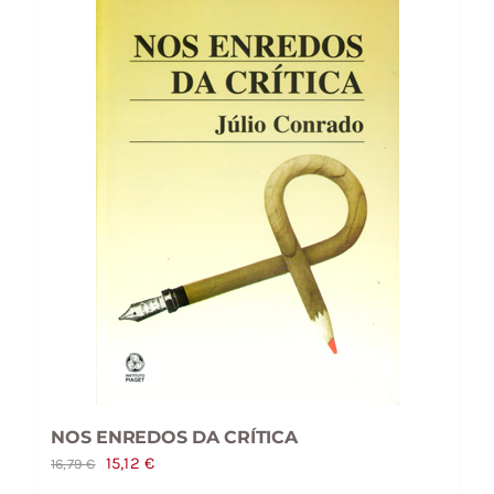
NOS ENREDOS DA CRÍTICA
O
O
15,12
€
16,79
€
preço
preço