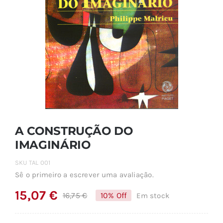
A CONSTRUÇÃO DO
IMAGINÁRIO
SKU
TAL 001
Sê o primeiro a escrever uma avaliação.
15,07
€
16,75
€
10% Off
Em stock
O
O
preço
preço