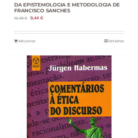
DA EPISTEMOLOGIA E METODOLOGIA DE
FRANCISCO SANCHES
O
O
9,44
€
10,49
€
preço
preço
original
atual
Adicionar
Detalhes
era:
é:
10,49 €.
9,44 €.