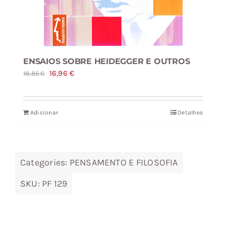
ENSAIOS SOBRE HEIDEGGER E OUTROS
O
O
16,96
€
18,85
€
preço
preço
original
atual
Adicionar
Detalhes
era:
é:
18,85 €.
16,96 €.
Categories:
PENSAMENTO E FILOSOFIA
SKU:
PF 129