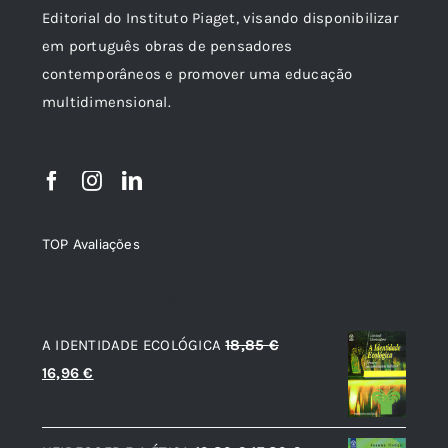
Editorial do Instituto Piaget, visando disponibilizar
em português obras de pensadores
contemporâneos e promover uma educação
multidimensional.
TOP Avaliações
TOP de Avaliações
A IDENTIDADE ECOLÓGICA
18,85
€
O
O
16,96
€
preço
preço
original
atual