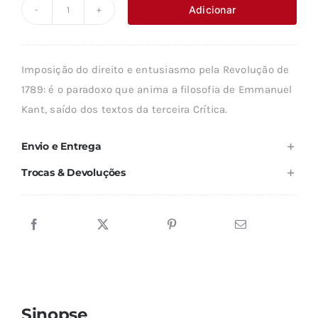
original
atual
Adicionar
Quantidade
era:
é:
de
26,50 €.
23,85 €.
UM
Imposição do direito e entusiasmo pela Revolução de
IMPERATIVO
1789: é o paradoxo que anima a filosofia de Emmanuel
DE
Kant, saído dos textos da terceira Crítica.
COMUNICAÇÃO
Envio e Entrega
Trocas & Devoluções
Sinopse