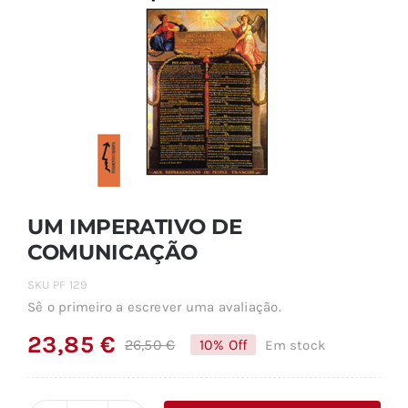
UM IMPERATIVO DE
COMUNICAÇÃO
SKU
PF 129
Sê o primeiro a escrever uma avaliação.
23,85
€
26,50
€
10% Off
Em stock
O
O
preço
preço