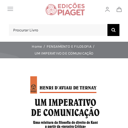
Skip
Toggle
to
Navigation
content
LOJA
Search
for:
SOBRE NÓS
Home
PENSAMENTO E FILOSOFIA
NOTICIAS
UM IMPERATIVO DE COMUNICAÇÃO
APOIO AO CLIENTE
COMPRAR!