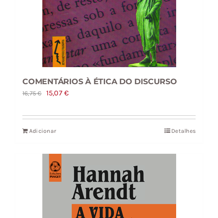
COMENTÁRIOS À ÉTICA DO DISCURSO
O
O
15,07
€
16,75
€
preço
preço
original
atual
Adicionar
Detalhes
era:
é:
16,75 €.
15,07 €.