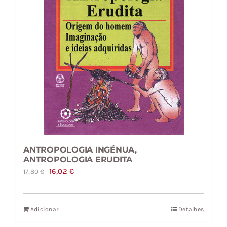
ANTROPOLOGIA INGÉNUA,
ANTROPOLOGIA ERUDITA
O
O
16,02
€
17,80
€
preço
preço
original
atual
Adicionar
Detalhes
era:
é: