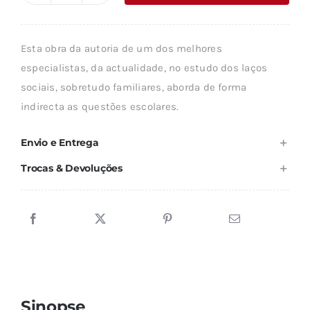
era:
é:
de
16,79 €.
15,12 €.
UNS
Esta obra da autoria de um dos melhores
COM
especialistas, da actualidade, no estudo dos laços
OS
sociais, sobretudo familiares, aborda de forma
OUTROS
indirecta as questões escolares.
Envio e Entrega
Trocas & Devoluções
Sinopse