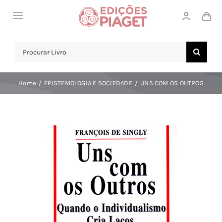
Skip
Toggle
to
Navigation
content
LOJA
Search
for:
SOBRE NÓS
Home
EPISTEMOLOGIA E SOCIEDADE
UNS COM OS OUTROS
NOTICIAS
APOIO AO CLIENTE
COMPRAR!