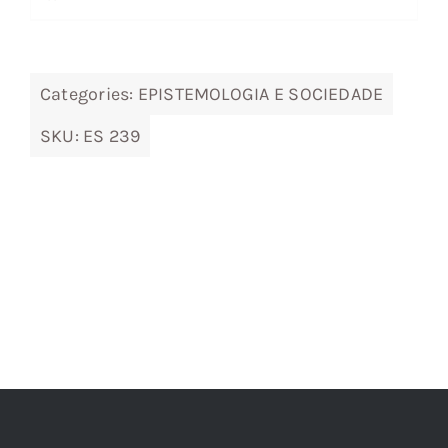
era:
é:
19,38 €.
17,44 €.
Categories:
EPISTEMOLOGIA E SOCIEDADE
SKU:
ES 239