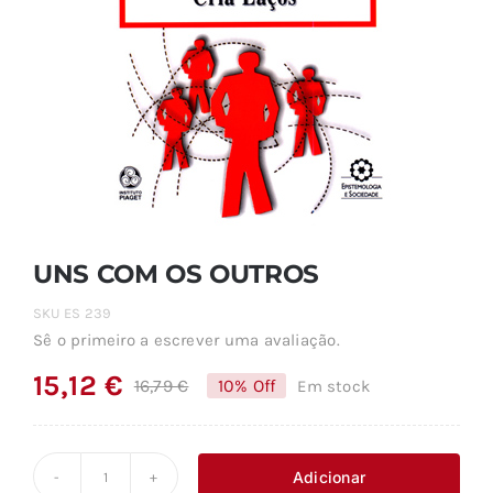
UNS COM OS OUTROS
SKU
ES 239
Sê o primeiro a escrever uma avaliação.
15,12
€
16,79
€
10% Off
Em stock
O
O
preço
preço
original
atual
Adicionar
Quantidade