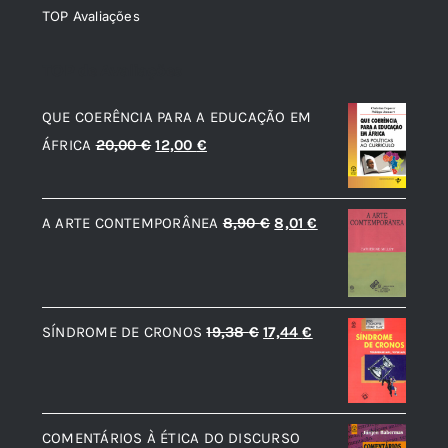
TOP Avaliações
TOP de Avaliações
QUE COERÊNCIA PARA A EDUCAÇÃO EM
O
O
ÁFRICA
20,00
€
12,00
€
preço
preço
original
atual
O
O
A ARTE CONTEMPORÂNEA
8,90
€
8,01
€
era:
é:
preço
preço
20,00 €.
12,00 €.
original
atual
era:
é:
O
O
SÍNDROME DE CRONOS
19,38
€
17,44
€
8,90 €.
8,01 €.
preço
preço
original
atual
era:
é:
COMENTÁRIOS À ÉTICA DO DISCURSO
19,38 €.
17,44 €.