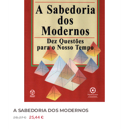
A SABEDORIA DOS MODERNOS
O
O
25,44
€
28,27
€
preço
preço