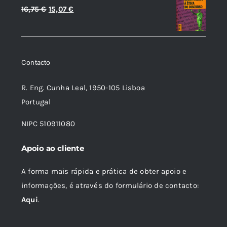
O
O
16,75
€
15,07
€
preço
preço
original
atual
era:
é:
Contacto
16,75 €.
15,07 €.
R. Eng. Cunha Leal, 1950-105 Lisboa
Portugal
NIPC 510911080
Apoio ao cliente
A forma mais rápida e prática de obter apoio e
informações, é através do formulário de contacto:
Aqui
.