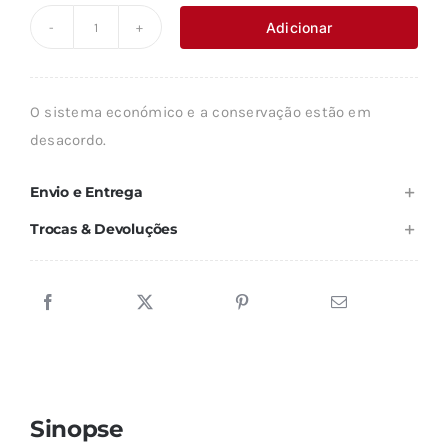
original
atual
Adicionar
Quantidade
era:
é:
de
14,14 €.
12,73 €.
VALOR
O sistema económico e a conservação estão em
ECONÓMICO
desacordo.
DA
BIODIVERSIDADE
Envio e Entrega
Trocas & Devoluções
Sinopse