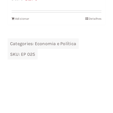
preço
preço
original
atual
Adicionar
Detalhes
era:
é:
24,07 €.
21,67 €.
Categories:
Economia e Política
SKU:
EP 025