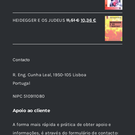
preço
preço
original
atual
O
O
HEIDEGGER E OS JUDEUS
11,51
€
10,36
€
era:
é:
preço
preço
14,14 €.
12,73 €.
original
atual
era:
é:
11,51 €.
10,36 €.
Contacto
R. Eng. Cunha Leal, 1950-105 Lisboa
Portugal
NIPC 510911080
Apoio ao cliente
A forma mais rápida e prática de obter apoio e
informações, é através do formulário de contacto: