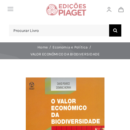
Skip
Toggle
to
Navigation
content
LOJA
Search
for:
SOBRE NÓS
Home
Economia e Política
NOTICIAS
VALOR ECONÓMICO DA BIODIVERSIDADE
APOIO AO CLIENTE
COMPRAR!