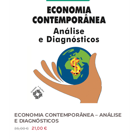
ECONOMIA CONTEMPORÂNEA – ANÁLISE
E DIAGNÓSTICOS
O
O
21,00
€
35,00
€
preço
preço