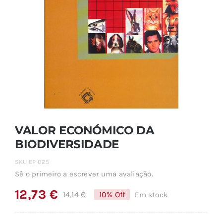
VALOR ECONÓMICO DA
BIODIVERSIDADE
SKU
EP 025
Sê o primeiro a escrever uma avaliação.
12,73
€
14,14
€
10% Off
Em stock
O
O
preço
preço