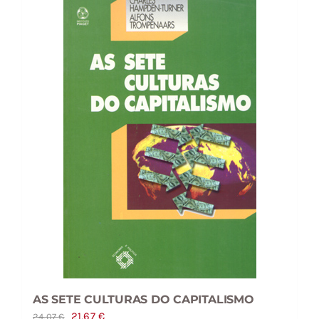
AS SETE CULTURAS DO CAPITALISMO
O
O
21,67
€
24,07
€