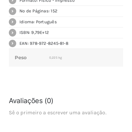
Formato: Físico - Impresso
Nº de Páginas: 152
Idioma: Português
ISBN: 9,79E+12
EAN: 978-972-8245-81-8
Peso
0,225 kg
Avaliações (0)
Sê o primeiro a escrever uma avaliação.