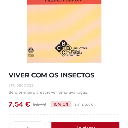
VIVER COM OS INSECTOS
SKU
BBCC 028
Sê o primeiro a escrever uma avaliação.
7,54
€
8,37
€
10% Off
Em stock
O
O
preço
preço
original
atual
Adicionar