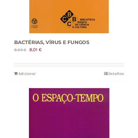
BACTÉRIAS, VÍRUS E FUNGOS
O
O
8,01
€
8,90
€
preço
preço
original
atual
Adicionar
Detalhes
era:
é:
8,90 €.
8,01 €.