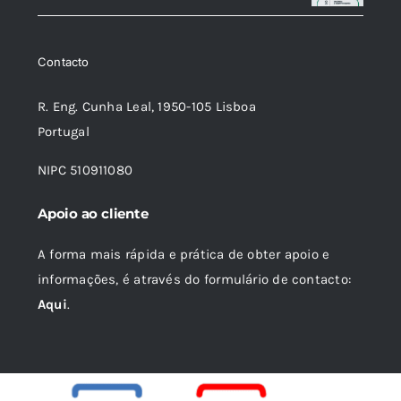
original
atual
era:
é:
Contacto
16,75 €.
15,07 €.
R. Eng. Cunha Leal, 1950-105 Lisboa
Portugal
NIPC 510911080
Apoio ao cliente
A forma mais rápida e prática de obter apoio e
informações, é através do formulário de contacto:
Aqui
.