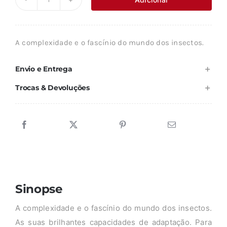
Quantidade
era:
é:
de
8,37 €.
7,54 €.
VIVER
A complexidade e o fascínio do mundo dos insectos.
COM
OS
Envio e Entrega
INSECTOS
Trocas & Devoluções
Sinopse
A complexidade e o fascínio do mundo dos insectos.
As suas brilhantes capacidades de adaptação. Para