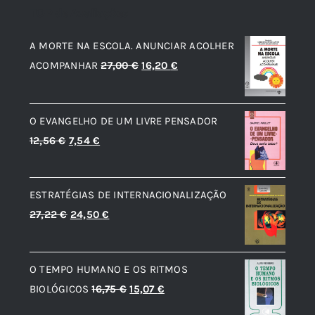
TOP de Avaliações
A MORTE NA ESCOLA. ANUNCIAR ACOLHER
O
O
ACOMPANHAR
27,00
€
16,20
€
preço
preço
original
atual
O EVANGELHO DE UM LIVRE PENSADOR
era:
é:
O
O
12,56
€
7,54
€
27,00 €.
16,20 €.
preço
preço
original
atual
ESTRATÉGIAS DE INTERNACIONALIZAÇÃO
era:
é:
O
O
27,22
€
24,50
€
12,56 €.
7,54 €.
preço
preço
original
atual
O TEMPO HUMANO E OS RITMOS
era:
é:
O
O
BIOLÓGICOS
16,75
€
15,07
€
27,22 €.
24,50 €.
preço
preço