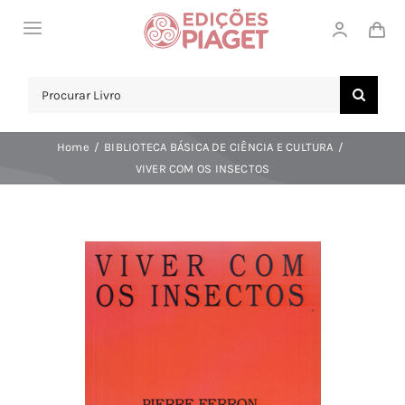
Skip
Toggle
to
Navigation
content
LOJA
Search
for:
SOBRE NÓS
Home
BIBLIOTECA BÁSICA DE CIÊNCIA E CULTURA
NOTICIAS
VIVER COM OS INSECTOS
APOIO AO CLIENTE
COMPRAR!