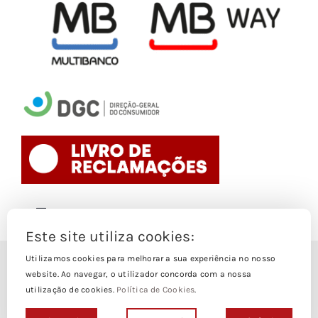
Toggle
Navigation
Este site utiliza cookies:
Politica de Cookies
Utilizamos cookies para melhorar a sua experiência no nosso
© Copyright 1988- 2026
website. Ao navegar, o utilizador concorda com a nossa
utilização de cookies.
Política de Cookies
.
Loja Edições Piaget by
Piaget Ensino Superior
| Todos os
Termos e Condições
direitos Reservados | Powered by
NetWiz Systems