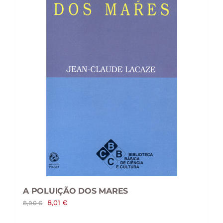
A POLUIÇÃO DOS MARES
O
O
8,01
€
8,90
€
preço
preço