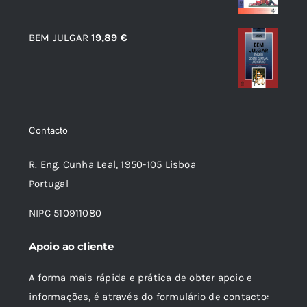
original
atual
era:
é:
BEM JULGAR
19,89
€
12,56 €.
11,31 €.
Contacto
R. Eng. Cunha Leal, 1950-105 Lisboa
Portugal
NIPC 510911080
Apoio ao cliente
A forma mais rápida e prática de obter apoio e
informações, é através do formulário de contacto: