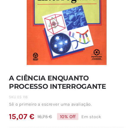
A CIÊNCIA ENQUANTO
PROCESSO INTERROGANTE
SKU
ES 118
Sê o primeiro a escrever uma avaliação.
15,07
€
16,75
€
10% Off
Em stock
O
O
preço
preço