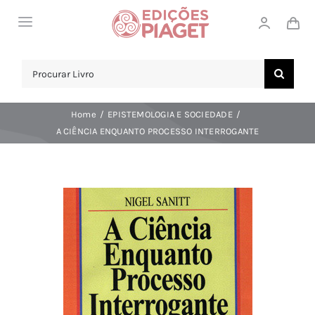
Skip
Toggle
to
Navigation
content
LOJA
Search
for:
SOBRE NÓS
Home
EPISTEMOLOGIA E SOCIEDADE
NOTICIAS
A CIÊNCIA ENQUANTO PROCESSO INTERROGANTE
APOIO AO CLIENTE
COMPRAR!