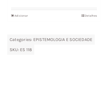
preço
preço
original
atual
Adicionar
Detalhes
era:
é:
7,85 €.
7,07 €.
Categories:
EPISTEMOLOGIA E SOCIEDADE
SKU:
ES 118