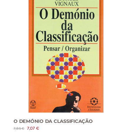
O DEMÓNIO DA CLASSIFICAÇÃO
O
O
7,07
€
7,85
€