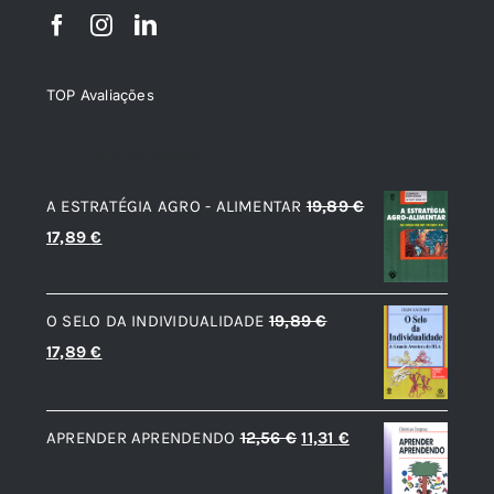
TOP Avaliações
TOP de Avaliações
A ESTRATÉGIA AGRO - ALIMENTAR
19,89
€
O
O
17,89
€
preço
preço
original
atual
O SELO DA INDIVIDUALIDADE
19,89
€
era:
é:
O
O
17,89
€
19,89 €.
17,89 €.
preço
preço
original
atual
O
O
APRENDER APRENDENDO
12,56
€
11,31
€
era:
é:
preço
preço
19,89 €.
17,89 €.