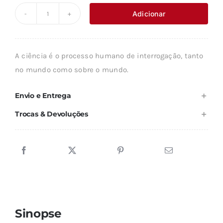
original
atual
Adicionar
Quantidade
era:
é:
de
16,75 €.
15,07 €.
A
A ciência é o processo humano de interrogação, tanto
CIÊNCIA
no mundo como sobre o mundo.
ENQUANTO
PROCESSO
Envio e Entrega
INTERROGANTE
Trocas & Devoluções
Sinopse