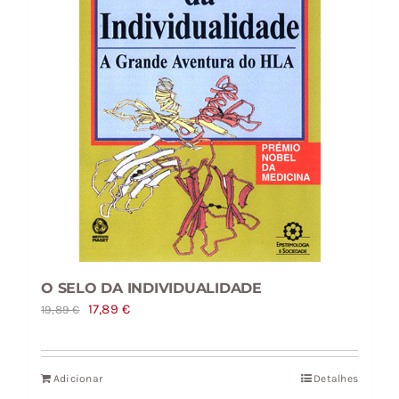
O SELO DA INDIVIDUALIDADE
O
O
17,89
€
19,89
€
preço
preço
original
atual
Adicionar
Detalhes
era:
é: