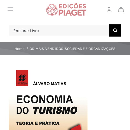
Skip
Toggle
to
Navigation
content
LOJA
Search
for:
SOBRE NÓS
Home
OS MAIS VENDIDOS|SOCIEDADE E ORGANIZAÇÕES
NOTICIAS
APOIO AO CLIENTE
COMPRAR!