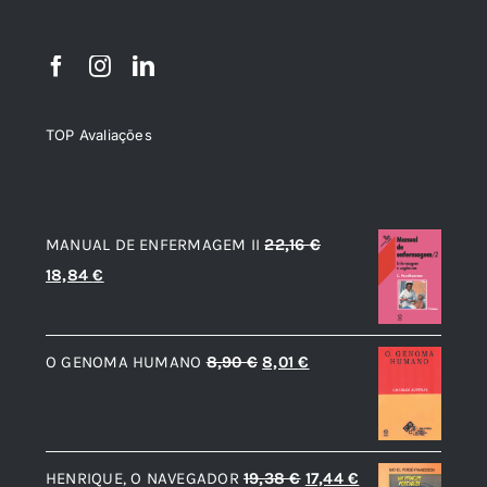
TOP Avaliações
TOP de Avaliações
MANUAL DE ENFERMAGEM II
22,16
€
O
O
18,84
€
preço
preço
original
atual
O
O
O GENOMA HUMANO
8,90
€
8,01
€
era:
é:
preço
preço
22,16 €.
18,84 €.
original
atual
era:
é:
O
O
HENRIQUE, O NAVEGADOR
19,38
€
17,44
€
8,90 €.
8,01 €.