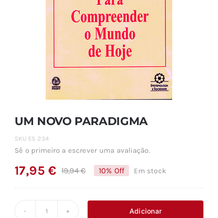
UM NOVO PARADIGMA
SKU
ES 234
Sê o primeiro a escrever uma avaliação.
17,95
€
19,94
€
10% Off
Em stock
O
O
preço
preço
original
atual
Adicionar
Quantidade