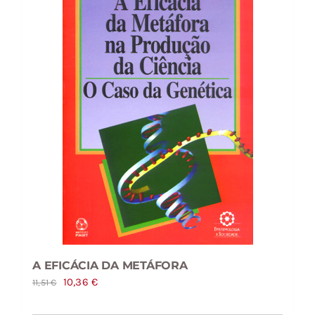
A EFICÁCIA DA METÁFORA
O
O
10,36
€
11,51
€
preço
preço