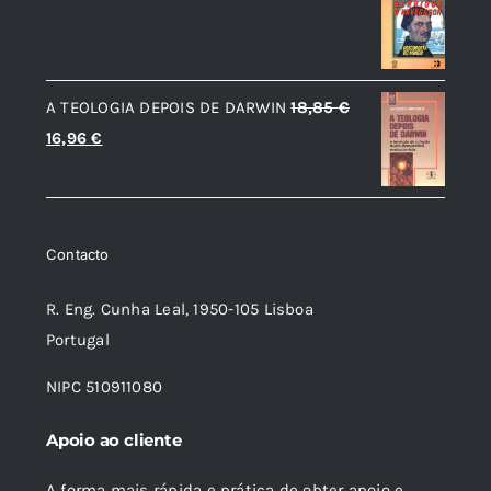
preço
preço
original
atual
era:
é:
A TEOLOGIA DEPOIS DE DARWIN
18,85
€
19,38 €.
17,44 €.
O
O
16,96
€
preço
preço
original
atual
era:
é:
Contacto
18,85 €.
16,96 €.
R. Eng. Cunha Leal, 1950-105 Lisboa
Portugal
NIPC 510911080
Apoio ao cliente
A forma mais rápida e prática de obter apoio e