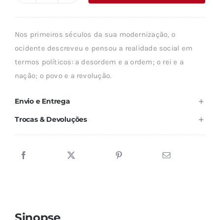
era:
é:
de
19,94 €.
17,95 €.
UM
Nos primeiros séculos da sua modernização, o
NOVO
ocidente descreveu e pensou a realidade social em
PARADIGMA
termos políticos: a desordem e a ordem; o rei e a
nação; o povo e a revolução.
Envio e Entrega
Trocas & Devoluções
Sinopse