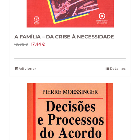
A FAMÍLIA – DA CRISE À NECESSIDADE
O
O
17,44
€
19,38
€
preço
preço
original
atual
Adicionar
Detalhes
era:
é:
19,38 €.
17,44 €.