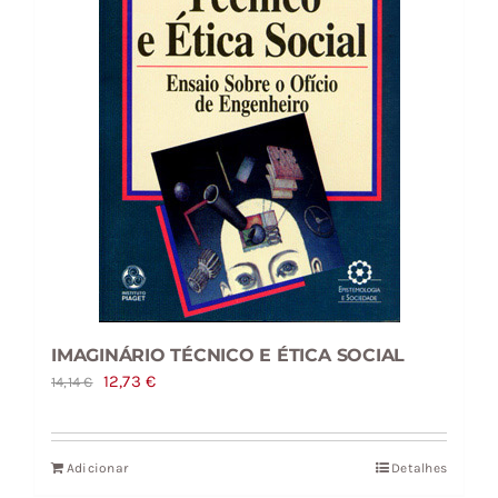
IMAGINÁRIO TÉCNICO E ÉTICA SOCIAL
O
O
12,73
€
14,14
€
preço
preço
original
atual
Adicionar
Detalhes
era:
é: