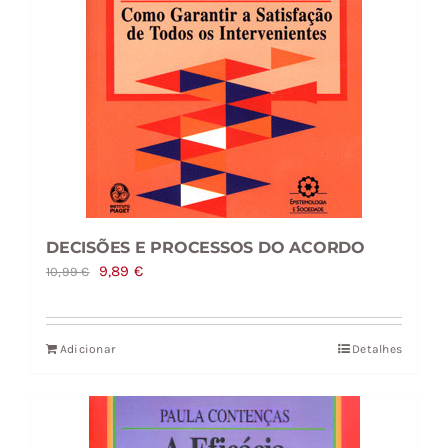
DECISÕES E PROCESSOS DO ACORDO
O
O
9,89
€
10,99
€
preço
preço
original
atual
Adicionar
Detalhes
era:
é:
10,99 €.
9,89 €.