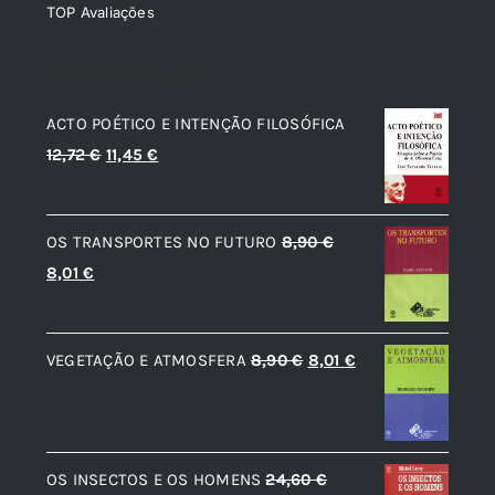
TOP Avaliações
TOP de Avaliações
ACTO POÉTICO E INTENÇÃO FILOSÓFICA
O
O
12,72
€
11,45
€
preço
preço
original
atual
OS TRANSPORTES NO FUTURO
8,90
€
era:
é:
O
O
8,01
€
12,72 €.
11,45 €.
preço
preço
original
atual
O
O
VEGETAÇÃO E ATMOSFERA
8,90
€
8,01
€
era:
é:
preço
preço
8,90 €.
8,01 €.
original
atual
era:
é:
OS INSECTOS E OS HOMENS
24,60
€
8,90 €.
8,01 €.