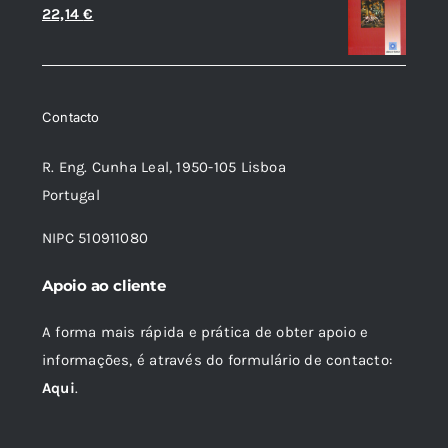
O
O
22,14
€
preço
preço
original
atual
era:
é:
Contacto
24,60 €.
22,14 €.
R. Eng. Cunha Leal, 1950-105 Lisboa
Portugal
NIPC 510911080
Apoio ao cliente
A forma mais rápida e prática de obter apoio e
informações, é através do formulário de contacto:
Aqui
.