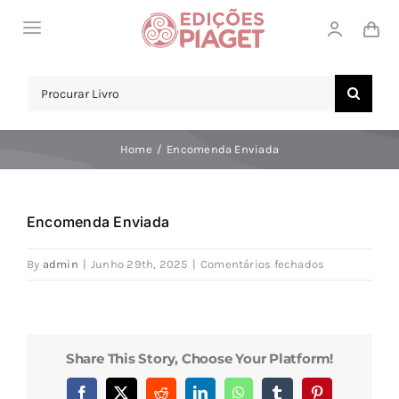
Skip
Toggle
to
Navigation
content
LOJA
Search
for:
SOBRE NÓS
Home
Encomenda Enviada
NOTICIAS
APOIO AO CLIENTE
Encomenda Enviada
COMPRAR!
em
By
admin
|
Junho 29th, 2025
|
Comentários fechados
Encomenda
Enviada
Share This Story, Choose Your Platform!
Facebook
X
Reddit
LinkedIn
WhatsApp
Tumblr
Pinterest