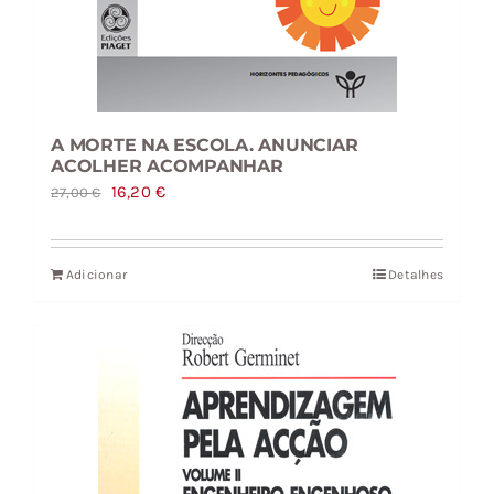
A MORTE NA ESCOLA. ANUNCIAR
ACOLHER ACOMPANHAR
O
O
16,20
€
27,00
€
preço
preço
original
atual
Adicionar
Detalhes
era:
é:
27,00 €.
16,20 €.