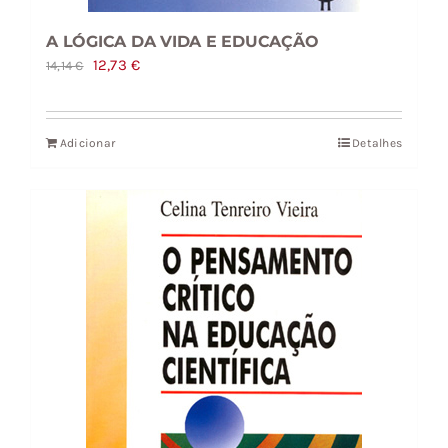
A LÓGICA DA VIDA E EDUCAÇÃO
O
O
12,73
€
14,14
€
preço
preço
original
atual
Adicionar
Detalhes
era:
é:
14,14 €.
12,73 €.