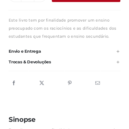
era:
é:
de
18,89 €.
17,00 €.
A
Este livro tem por finalidade promover um ensino
ÁLGEBRA
preocupado com os raciocínios e as dificuldades dos
estudantes que frequentam o ensino secundário.
Envio e Entrega
Trocas & Devoluções
Sinopse