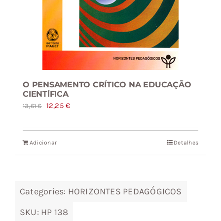
O PENSAMENTO CRÍTICO NA EDUCAÇÃO
CIENTÍFICA
O
O
12,25
€
13,61
€
preço
preço
original
atual
Adicionar
Detalhes
era:
é:
13,61 €.
12,25 €.
Categories:
HORIZONTES PEDAGÓGICOS
SKU:
HP 138