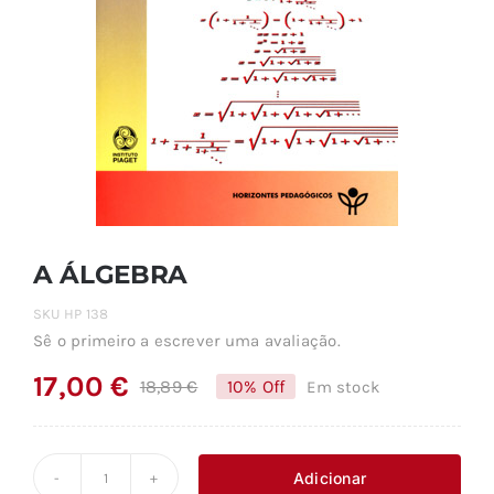
A ÁLGEBRA
SKU
HP 138
Sê o primeiro a escrever uma avaliação.
17,00
€
18,89
€
10% Off
Em stock
O
O
preço
preço
original
atual
Adicionar
Quantidade