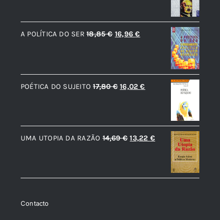
original
atual
era:
é:
O
O
A POLÍTICA DO SER
18,85
€
16,96
€
17,80 €.
16,02 €.
preço
preço
original
atual
era:
é:
O
O
POÉTICA DO SUJEITO
17,80
€
16,02
€
18,85 €.
16,96 €.
preço
preço
original
atual
era:
é:
O
O
UMA UTOPIA DA RAZÃO
14,69
€
13,22
€
17,80 €.
16,02 €.
preço
preço
original
atual
era:
é:
14,69 €.
13,22 €.
Contacto