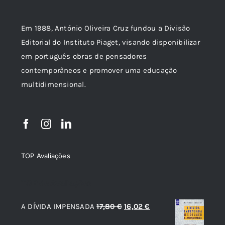
Em 1988, António Oliveira Cruz fundou a Divisão
Editorial do Instituto Piaget, visando disponibilizar
em português obras de pensadores
contemporâneos e promover uma educação
multidimensional.
TOP Avaliações
TOP de Avaliações
O
O
A DÍVIDA IMPENSADA
17,80
€
16,02
€
preço
preço