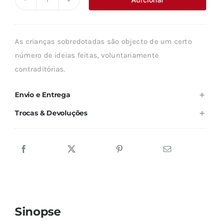
Quantidade
era:
é:
de
21,98 €.
19,79 €.
CRIANÇAS
As crianças sobredotadas são objecto de um certo
SOBREDOTADAS
número de ideias feitas, voluntariamente
contraditórias.
Envio e Entrega
Trocas & Devoluções
Sinopse