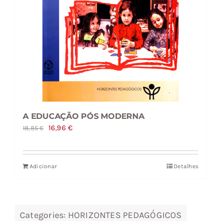
A EDUCAÇÃO PÓS MODERNA
O
O
16,96
€
18,85
€
preço
preço
original
atual
Adicionar
Detalhes
era:
é:
18,85 €.
16,96 €.
Categories:
HORIZONTES PEDAGÓGICOS