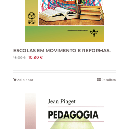
ESCOLAS EM MOVIMENTO E REFORMAS.
O
O
10,80
€
18,00
€
preço
preço
original
atual
Adicionar
Detalhes
era:
é:
18,00 €.
10,80 €.