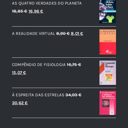
AS QUATRO VERDADES DO PLANETA
O
O
18,85
€
16,96
€
preço
preço
original
atual
O
O
A REALIDADE VIRTUAL
8,90
€
8,01
€
era:
é:
preço
preço
18,85 €.
16,96 €.
original
atual
era:
é:
COMPÊNDIO DE FISIOLOGIA
16,75
€
8,90 €.
8,01 €.
O
O
15,07
€
preço
preço
original
atual
À ESPREITA DAS ESTRELAS
34,03
€
era:
é:
O
O
30,62
€
16,75 €.
15,07 €.
preço
preço
original
atual
era:
é: