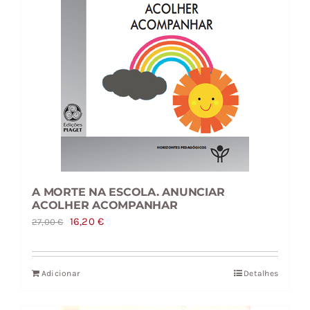
A MORTE NA ESCOLA. ANUNCIAR
ACOLHER ACOMPANHAR
O
O
16,20
€
27,00
€
preço
preço
original
atual
Adicionar
Detalhes
era:
é:
27,00 €.
16,20 €.