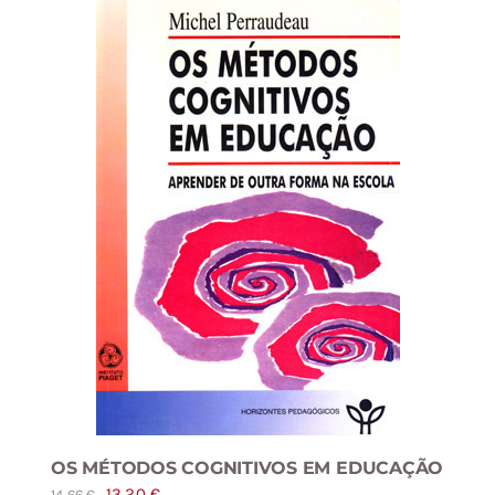
OS MÉTODOS COGNITIVOS EM EDUCAÇÃO
O
O
13,20
€
14,66
€