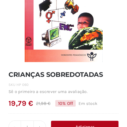
CRIANÇAS SOBREDOTADAS
SKU
HP 060
Sê o primeiro a escrever uma avaliação.
19,79
€
21,98
€
10% Off
Em stock
O
O
preço
preço
original
atual
Adicionar