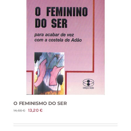
O FEMINISMO DO SER
O
O
13,20
€
14,66
€
preço
preço
original
atual