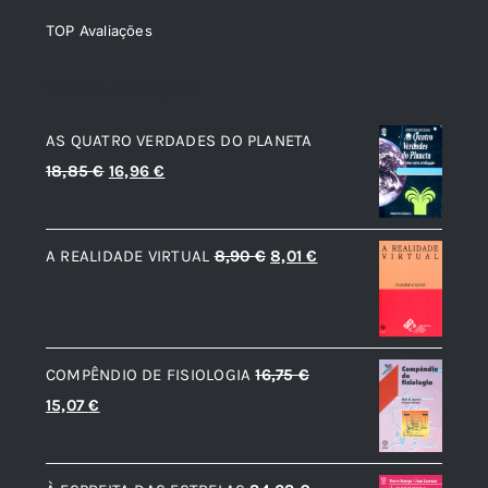
TOP Avaliações
TOP de Avaliações
AS QUATRO VERDADES DO PLANETA
O
O
18,85
€
16,96
€
preço
preço
original
atual
O
O
A REALIDADE VIRTUAL
8,90
€
8,01
€
era:
é:
preço
preço
18,85 €.
16,96 €.
original
atual
era:
é:
COMPÊNDIO DE FISIOLOGIA
16,75
€
8,90 €.
8,01 €.
O
O
15,07
€
preço
preço
original
atual