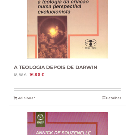
A TEOLOGIA DEPOIS DE DARWIN
O
O
16,96
€
18,85
€
preço
preço
original
atual
Adicionar
Detalhes
era:
é:
18,85 €.
16,96 €.