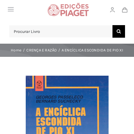
Skip
Toggle
to
Navigation
content
LOJA
Search
for:
SOBRE NÓS
Home
CRENÇA E RAZÃO
A ENCÍCLICA ESCONDIDA DE PIO XI
NOTICIAS
APOIO AO CLIENTE
COMPRAR!