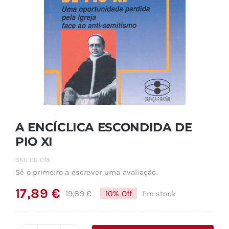
A ENCÍCLICA ESCONDIDA DE
PIO XI
SKU
CR 018
Sê o primeiro a escrever uma avaliação.
17,89
€
19,89
€
10% Off
Em stock
O
O
preço
preço