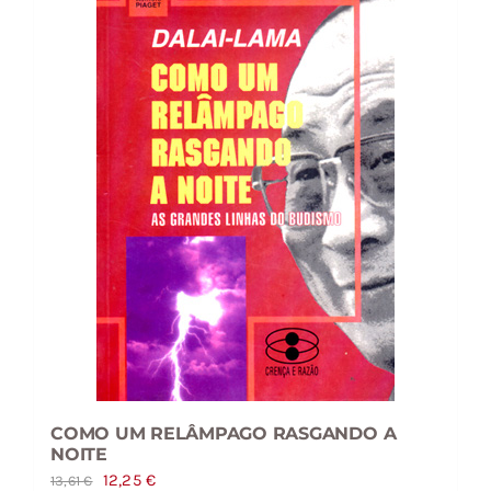
COMO UM RELÂMPAGO RASGANDO A
NOITE
O
O
12,25
€
13,61
€