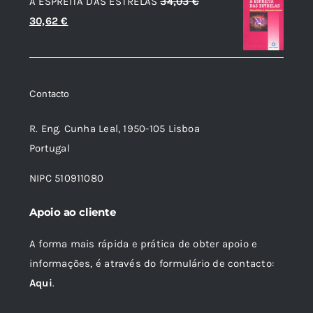
À ESPREITA DAS ESTRELAS
34,03
€
era:
é:
O
O
30,62
€
16,75 €.
15,07 €.
preço
preço
original
atual
era:
é:
Contacto
34,03 €.
30,62 €.
R. Eng. Cunha Leal, 1950-105 Lisboa
Portugal
NIPC 510911080
Apoio ao cliente
A forma mais rápida e prática de obter apoio e
informações, é através do formulário de contacto:
Aqui
.