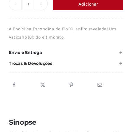
original
atual
Adicionar
Quantidade
era:
é:
de
19,89 €.
17,89 €.
A
A Encíclica Escondida de Pio XI, enfim revelada! Um
ENCÍCLICA
Vaticano lúcido e timorato.
ESCONDIDA
DE
Envio e Entrega
PIO
Trocas & Devoluções
XI
Sinopse