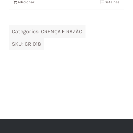
Adicionar
Detalhes
era:
é:
14,66 €.
13,20 €.
Categories:
CRENÇA E RAZÃO
SKU:
CR 018