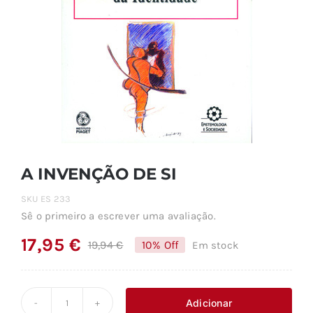
A INVENÇÃO DE SI
SKU
ES 233
Sê o primeiro a escrever uma avaliação.
17,95
€
19,94
€
10% Off
Em stock
O
O
preço
preço
original
atual
Adicionar
Quantidade