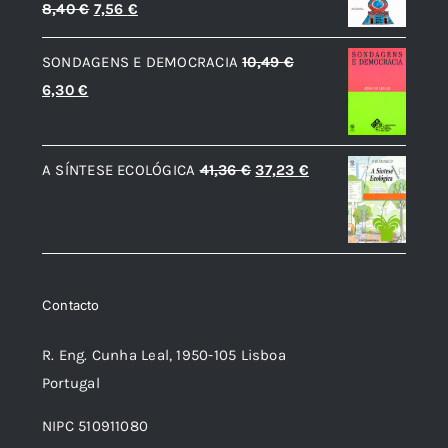
O
O
8,40
€
7,56
€
preço
preço
SONDAGENS E DEMOCRACIA
10,49
€
original
atual
O
O
6,30
€
era:
é:
preço
preço
8,40 €.
7,56 €.
original
atual
O
O
A SÍNTESE ECOLÓGICA
41,36
€
37,23
€
era:
é:
preço
preço
10,49 €.
6,30 €.
original
atual
era:
é:
41,36 €.
37,23 €.
Contacto
R. Eng. Cunha Leal, 1950-105 Lisboa
Portugal
NIPC 510911080