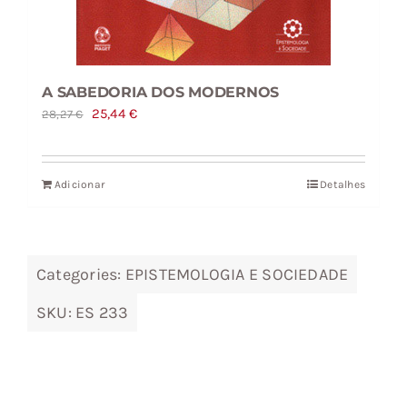
A SABEDORIA DOS MODERNOS
O
O
25,44
€
28,27
€
preço
preço
original
atual
Adicionar
Detalhes
era:
é:
28,27 €.
25,44 €.
Categories:
EPISTEMOLOGIA E SOCIEDADE
SKU:
ES 233