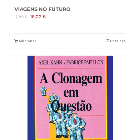
VIAGENS NO FUTURO
O
O
16,02
€
17,80
€
preço
preço
original
atual
Adicionar
Detalhes
era:
é:
17,80 €.
16,02 €.