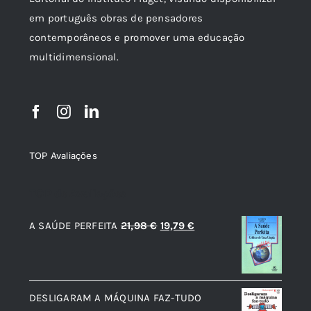
em português obras de pensadores
contemporâneos e promover uma educação
multidimensional.
TOP Avaliações
TOP de Avaliações
O
O
A SAÚDE PERFEITA
21,98
€
19,79
€
preço
preço
original
atual
era:
é:
DESLIGARAM A MÁQUINA FAZ-TUDO
21,98 €.
19,79 €.