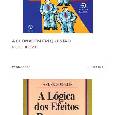
A CLONAGEM EM QUESTÃO
O
O
16,02
€
17,80
€
preço
preço
original
atual
Adicionar
Detalhes
era:
é:
17,80 €.
16,02 €.