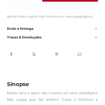
era:
é:
de
19,94 €.
17,95 €.
A
Nesta obra o autor não inventa um novo paradigma.
INVENÇÃO
DE
Envio e Entrega
SI
Trocas & Devoluções
Sinopse
Nesta obra o autor não inventa um novo paradigma.
Mas quase que faz melhor! Traça o histórico e