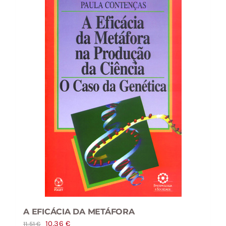
A EFICÁCIA DA METÁFORA
O
O
10,36
€
11,51
€