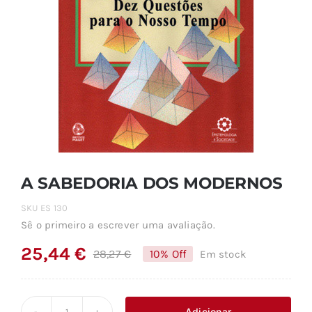
A SABEDORIA DOS MODERNOS
SKU
ES 130
Sê o primeiro a escrever uma avaliação.
25,44
€
28,27
€
10% Off
Em stock
O
O
preço
preço
original
atual
Adicionar