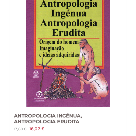
ANTROPOLOGIA INGÉNUA,
ANTROPOLOGIA ERUDITA
O
O
16,02
€
17,80
€