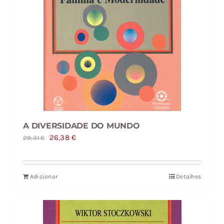
A DIVERSIDADE DO MUNDO
O
O
26,38
€
29,31
€
preço
preço
original
atual
Adicionar
Detalhes
era:
é:
29,31 €.
26,38 €.