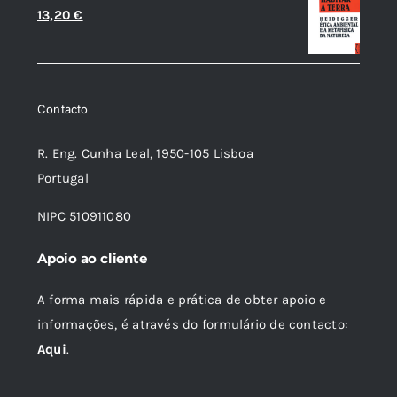
O
O
13,20
€
preço
preço
original
atual
era:
é:
Contacto
14,66 €.
13,20 €.
R. Eng. Cunha Leal, 1950-105 Lisboa
Portugal
NIPC 510911080
Apoio ao cliente
A forma mais rápida e prática de obter apoio e
informações, é através do formulário de contacto:
Aqui
.