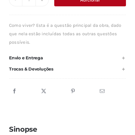
Quantidade
era:
é:
de
28,27 €.
25,44 €.
A
Como viver? Esta é a questão principal da obra, dado
SABEDORIA
que nela estão incluídas todas as outras questões
DOS
possíveis.
MODERNOS
Envio e Entrega
Trocas & Devoluções
Sinopse