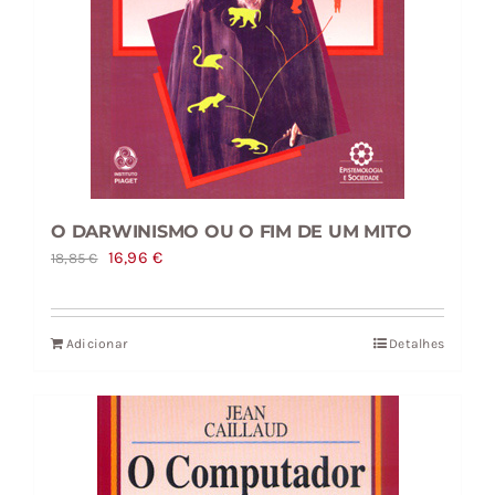
O DARWINISMO OU O FIM DE UM MITO
O
O
16,96
€
18,85
€
preço
preço
original
atual
Adicionar
Detalhes
era:
é:
18,85 €.
16,96 €.