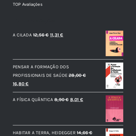
TOP Avaliações
TOP de Avaliações
O
O
A CILADA
12,56
€
11,31
€
preço
preço
original
atual
era:
é:
PENSAR A FORMAÇÃO DOS
12,56 €.
11,31 €.
PROFISSIONAIS DE SAÚDE
28,00
€
O
O
16,80
€
preço
preço
O
O
A FÍSICA QUÂNTICA
8,90
€
8,01
€
original
atual
preço
preço
era:
é:
original
atual
28,00 €.
16,80 €.
era:
é:
HABITAR A TERRA, HEIDEGGER
14,66
€
8,90 €.
8,01 €.