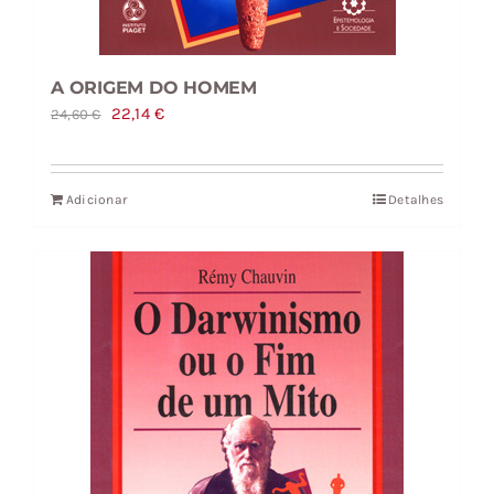
A ORIGEM DO HOMEM
O
O
22,14
€
24,60
€
preço
preço
original
atual
Adicionar
Detalhes
era:
é:
24,60 €.
22,14 €.