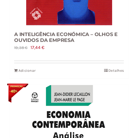
A INTELIGÊNCIA ECONÓMICA – OLHOS E
OUVIDOS DA EMPRESA
O
O
17,44
€
19,38
€
preço
preço
original
atual
Adicionar
Detalhes
era:
é:
19,38 €.
17,44 €.