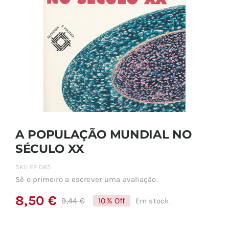
A POPULAÇÃO MUNDIAL NO
SÉCULO XX
SKU
EP 085
Sê o primeiro a escrever uma avaliação.
8,50
€
9,44
€
10% Off
Em stock
O
O
preço
preço