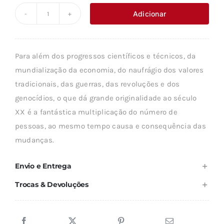
original
atual
Adicionar
Quantidade
era:
é:
de
9,44 €.
8,50 €.
A
Para além dos progressos científicos e técnicos, da
POPULAÇÃO
mundialização da economia, do naufrágio dos valores
MUNDIAL
tradicionais, das guerras, das revoluções e dos
NO
genocídios, o que dá grande originalidade ao século
SÉCULO
XX é a fantástica multiplicação do número de
XX
pessoas, ao mesmo tempo causa e consequência das
mudanças.
Envio e Entrega
Trocas & Devoluções