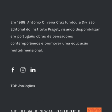
Em 1988, António Oliveira Cruz fundou a Divisão
Editorial do Instituto Piaget, visando disponibilizar
em português obras de pensadores
contemporâneos e promover uma educação
multidimensional.
TOP Avaliações
TOP de Avaliações
O
O
A IDEOLOGIA DO NEW AGE
8,90
€
8,01
€