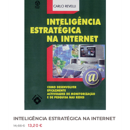
INTELIGÊNCIA ESTRATÉGICA NA INTERNET
O
O
13,20
€
14,66
€