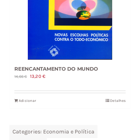
REENCANTAMENTO DO MUNDO
O
O
13,20
€
14,66
€
preço
preço
original
atual
Adicionar
Detalhes
era:
é:
14,66 €.
13,20 €.
Categories:
Economia e Política