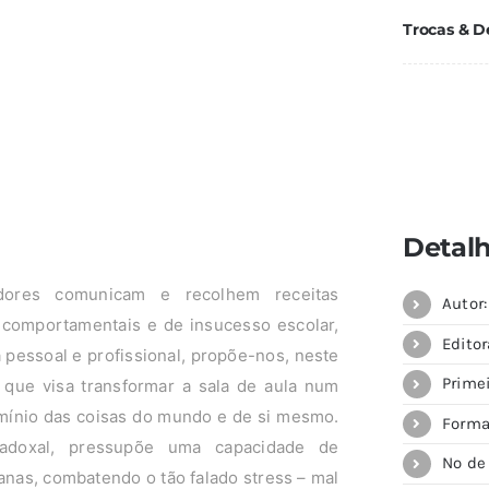
Trocas & D
Detal
ores comunicam e recolhem receitas
Autor
 comportamentais e de insucesso escolar,
Editor
 pessoal e profissional, propõe-nos, neste
Primei
 que visa transformar a sala de aula num
omínio das coisas do mundo e de si mesmo.
Forma
radoxal, pressupõe uma capacidade de
Nº de
anas, combatendo o tão falado stress – mal