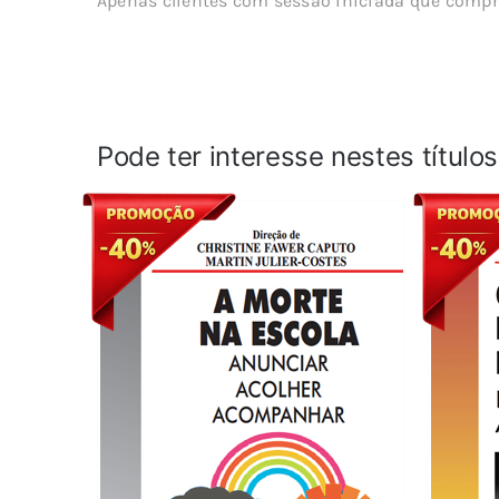
Apenas clientes com sessão iniciada que compr
Pode ter interesse nestes título