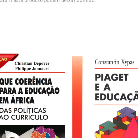
aram este produto podem deixar opinião.
s