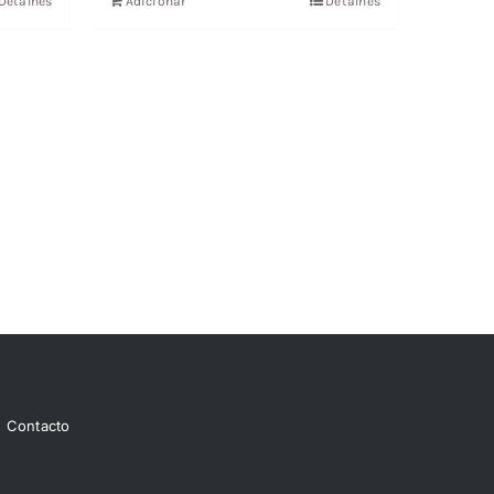
Detalhes
Adicionar
Detalhes
12,56 €.
11,31 €.
Contacto