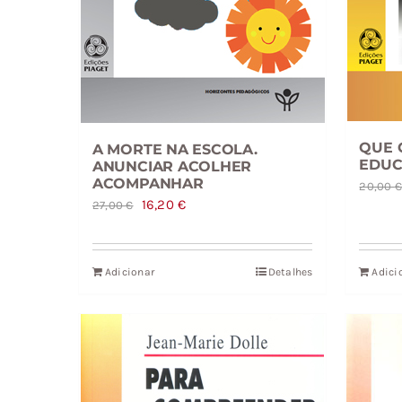
QUE 
A MORTE NA ESCOLA.
EDUC
ANUNCIAR ACOLHER
ACOMPANHAR
20,00
O
O
16,20
€
27,00
€
preço
preço
original
atual
Adicionar
Detalhes
Adici
era:
é:
27,00 €.
16,20 €.