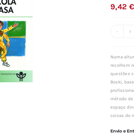
9,42
Q
d
A
Numa altur
R
recolhem r
A
questões c
N
Boski, bas
E
profissiona
E
método de 
E
espaço din
C
coisas do 
Envio e En