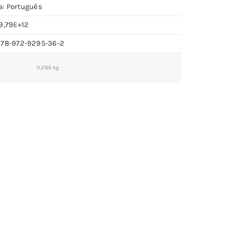
a: Português
9,79E+12
978-972-9295-36-2
0,286 kg