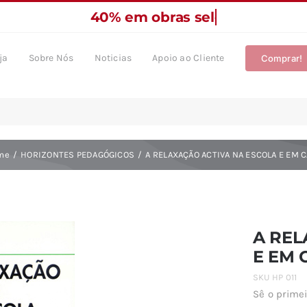
ja
Sobre Nós
Noticias
Apoio ao Cliente
Comprar!
me
HORIZONTES PEDAGÓGICOS
A RELAXAÇÃO ACTIVA NA ESCOLA E EM 
A REL
E EM 
SKU
HP 011
Sê o primei