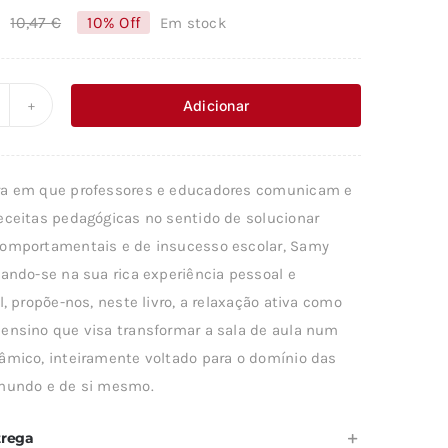
€
10,47
€
10% Off
Em stock
O
O
preço
preço
original
atual
Adicionar
uantidade
era:
é:
e
10,47 €.
9,42 €.
a em que professores e educadores comunicam e
ELAXAÇÃO
eceitas pedagógicas no sentido de solucionar
CTIVA
omportamentais e de insucesso escolar, Samy
A
eando-se na sua rica experiência pessoal e
SCOLA
l, propõe-nos, neste livro, a relaxação ativa como
ensino que visa transformar a sala de aula num
M
âmico, inteiramente voltado para o domínio das
ASA
mundo e de si mesmo.
trega