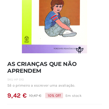
AS CRIANÇAS QUE NÃO
APRENDEM
SKU
HP 010
Sê o primeiro a escrever uma avaliação.
9,42
€
10,47
€
10% Off
Em stock
O
O
preço
preço