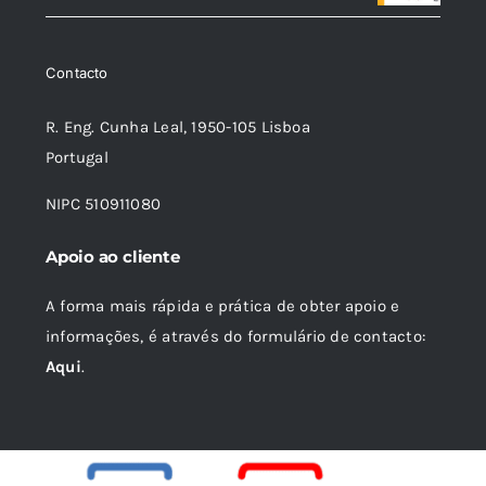
original
atual
era:
é:
Contacto
14,69 €.
13,22 €.
R. Eng. Cunha Leal, 1950-105 Lisboa
Portugal
NIPC 510911080
Apoio ao cliente
A forma mais rápida e prática de obter apoio e
informações, é através do formulário de contacto:
Aqui
.