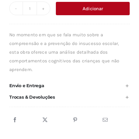
original
atual
Adicionar
Quantidade
era:
é:
de
10,47 €.
9,42 €.
AS
No momento em que se fala muito sobre a
CRIANÇAS
compreensão e a prevenção do insucesso escolar,
QUE
esta obra oferece uma análise detalhada dos
NÃO
comportamentos cognitivos das crianças que não
APRENDEM
aprendem.
Envio e Entrega
Trocas & Devoluções