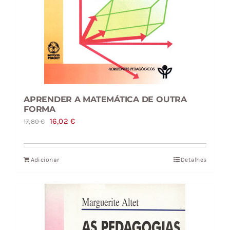
APRENDER A MATEMÁTICA DE OUTRA
FORMA
O
O
16,02
€
17,80
€
preço
preço
original
atual
Adicionar
Detalhes
era:
é:
17,80 €.
16,02 €.