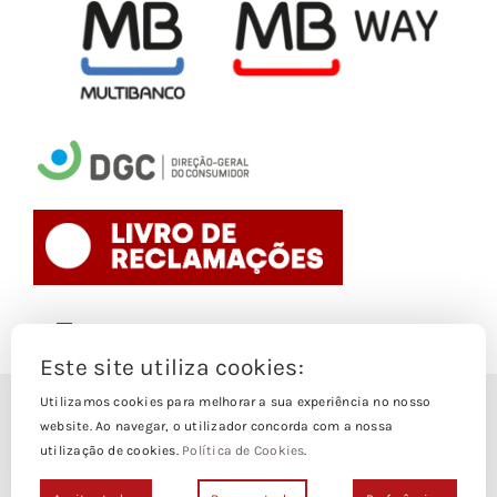
Toggle
Navigation
Este site utiliza cookies:
Politica de Cookies
Utilizamos cookies para melhorar a sua experiência no nosso
© Copyright 1988- 2026
website. Ao navegar, o utilizador concorda com a nossa
utilização de cookies.
Política de Cookies
.
Loja Edições Piaget by
Piaget Ensino Superior
| Todos os
Termos e Condições
direitos Reservados | Powered by
NetWiz Systems