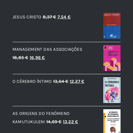
TOP de Avaliações
O
O
JESUS CRISTO
8,37
€
7,54
€
preço
preço
original
atual
era:
é:
MANAGEMENT DAS ASSOCIAÇÕES
8,37 €.
7,54 €.
O
O
18,85
€
16,96
€
preço
preço
original
atual
O
O
O CÉREBRO ÍNTIMO
13,64
€
12,27
€
era:
é:
preço
preço
18,85 €.
16,96 €.
original
atual
era:
é:
AS ORIGENS DO FENÓMENO
13,64 €.
12,27 €.
O
O
KAMUTUKULENI
14,69
€
13,22
€
preço
preço