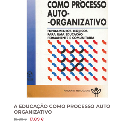
A EDUCAÇÃO COMO PROCESSO AUTO
ORGANIZATIVO
O
O
17,89
€
19,89
€
preço
preço