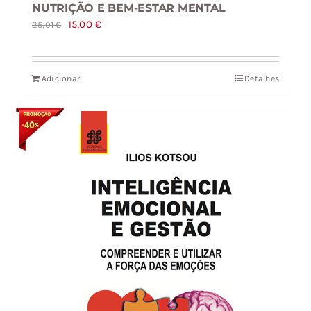
NUTRIÇÃO E BEM-ESTAR MENTAL
O
O
15,00
€
25,01
€
preço
preço
original
atual
Adicionar
Detalhes
era:
é:
25,01 €.
15,00 €.