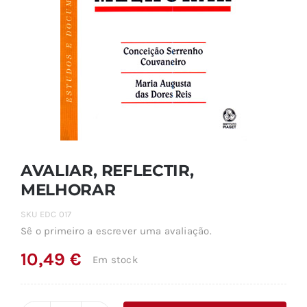
AVALIAR, REFLECTIR,
MELHORAR
SKU
EDC 017
Sê o primeiro a escrever uma avaliação.
10,49
€
Em stock