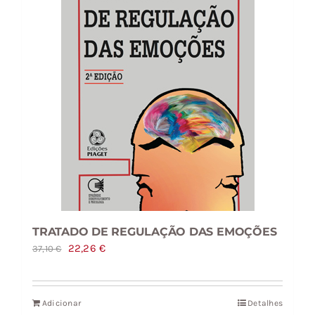
TRATADO DE REGULAÇÃO DAS EMOÇÕES
O
O
22,26
€
37,10
€
preço
preço
original
atual
Adicionar
Detalhes
era:
é: