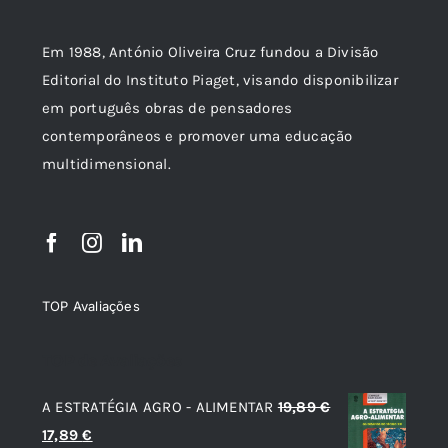
Em 1988, António Oliveira Cruz fundou a Divisão
Editorial do Instituto Piaget, visando disponibilizar
em português obras de pensadores
contemporâneos e promover uma educação
multidimensional.
TOP Avaliações
TOP de Avaliações
A ESTRATÉGIA AGRO - ALIMENTAR
19,89
€
O
O
17,89
€