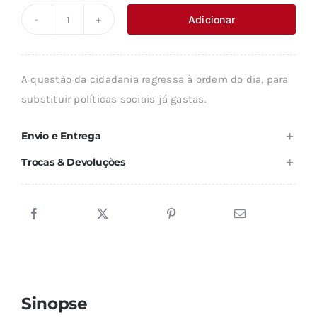
original
atual
Adicionar
Quantidade
era:
é:
de
8,90 €.
8,01 €.
CIDADANIA
A questão da cidadania regressa à ordem do dia, para
E
substituir políticas sociais já gastas.
POLITÍCAS
SOCIAIS
Envio e Entrega
Trocas & Devoluções
Sinopse