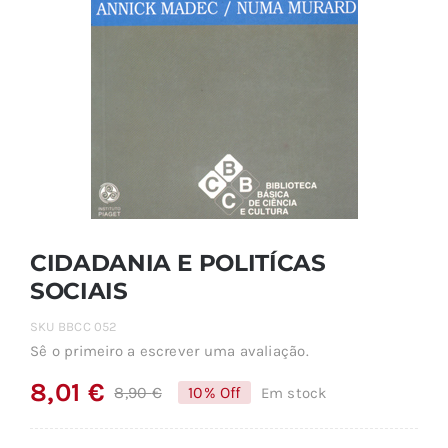
CIDADANIA E POLITÍCAS
SOCIAIS
SKU
BBCC 052
Sê o primeiro a escrever uma avaliação.
8,01
€
8,90
€
10% Off
Em stock
O
O
preço
preço