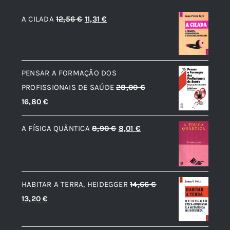
O
O
A CILADA
12,56
€
11,31
€
preço
preço
original
atual
era:
é:
PENSAR A FORMAÇÃO DOS
12,56 €.
11,31 €.
PROFISSIONAIS DE SAÚDE
28,00
€
O
O
16,80
€
preço
preço
O
O
A FÍSICA QUÂNTICA
8,90
€
8,01
€
original
atual
preço
preço
era:
é:
original
atual
28,00 €.
16,80 €.
era:
é:
HABITAR A TERRA, HEIDEGGER
14,66
€
8,90 €.
8,01 €.
O
O
13,20
€
preço
preço
original
atual