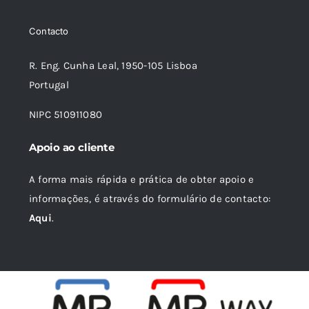
era:
é:
Contacto
14,66 €.
13,20 €.
R. Eng. Cunha Leal, 1950-105 Lisboa
Portugal
NIPC 510911080
Apoio ao cliente
A forma mais rápida e prática de obter apoio e
informações, é através do formulário de contacto:
Aqui
.