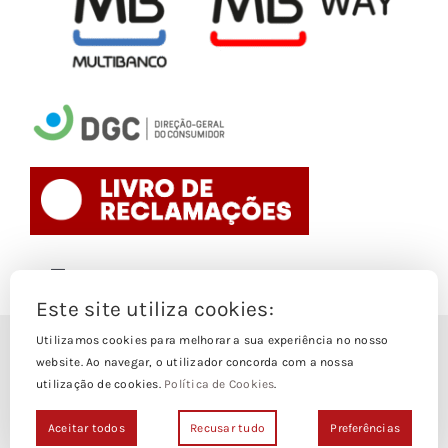
Toggle
Navigation
Este site utiliza cookies:
Politica de Cookies
Utilizamos cookies para melhorar a sua experiência no nosso
© Copyright 1988- 2026
website. Ao navegar, o utilizador concorda com a nossa
utilização de cookies.
Política de Cookies
.
Loja Edições Piaget by
Piaget Ensino Superior
| Todos os
Termos e Condições
direitos Reservados | Powered by
NetWiz Systems
Aceitar todos
Recusar tudo
Preferências