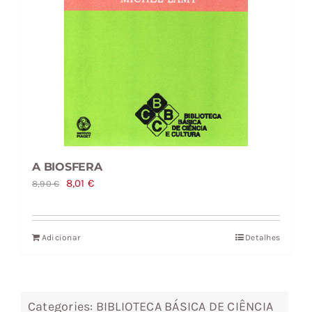
A BIOSFERA
O
O
8,01
€
8,90
€
preço
preço
original
atual
Adicionar
Detalhes
era:
é:
8,90 €.
8,01 €.
Categories:
BIBLIOTECA BÁSICA DE CIÊNCIA