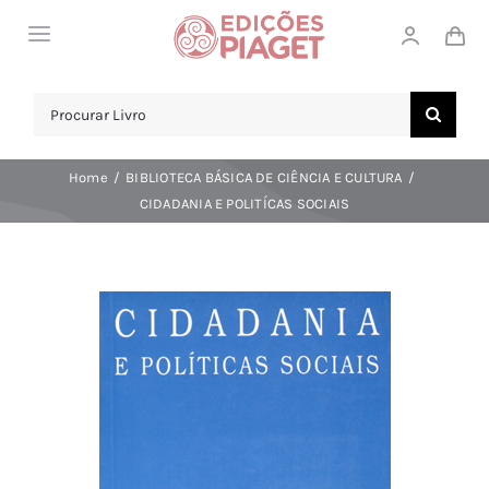
Skip
Toggle
to
Navigation
content
LOJA
Search
for:
SOBRE NÓS
Home
BIBLIOTECA BÁSICA DE CIÊNCIA E CULTURA
NOTICIAS
CIDADANIA E POLITÍCAS SOCIAIS
APOIO AO CLIENTE
COMPRAR!