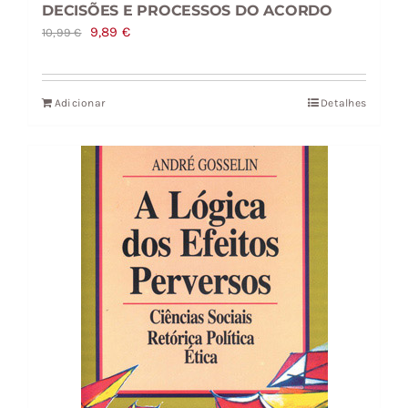
DECISÕES E PROCESSOS DO ACORDO
O
O
9,89
€
10,99
€
preço
preço
original
atual
Adicionar
Detalhes
era:
é:
10,99 €.
9,89 €.