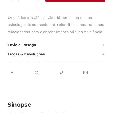
era:
é:
de
16,75 €.
15,07 €.
CIÊNCIA
«A análise em Ciência Cidadã tem a sua raiz na
CIDADÃ
psicologia do conhecimento científico e nos trabalhos
relacionados com o entendimento público da ciência.
Envio e Entrega
Trocas & Devoluções
Sinopse