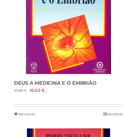
DEUS A MEDICINA E O EMBRIÃO
O
O
16,02
€
17,80
€
preço
preço
original
atual
Adicionar
Detalhes
era:
é:
17,80 €.
16,02 €.