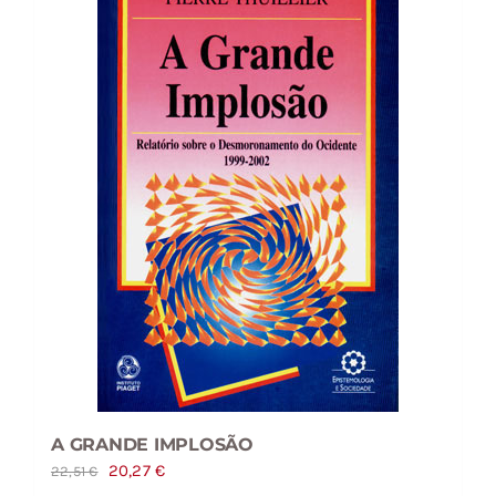
A GRANDE IMPLOSÃO
O
O
20,27
€
22,51
€