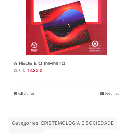
A REDE E O INFINITO
O
O
12,25
€
13,61
€
preço
preço
original
atual
Adicionar
Detalhes
era:
é:
13,61 €.
12,25 €.
Categories:
EPISTEMOLOGIA E SOCIEDADE