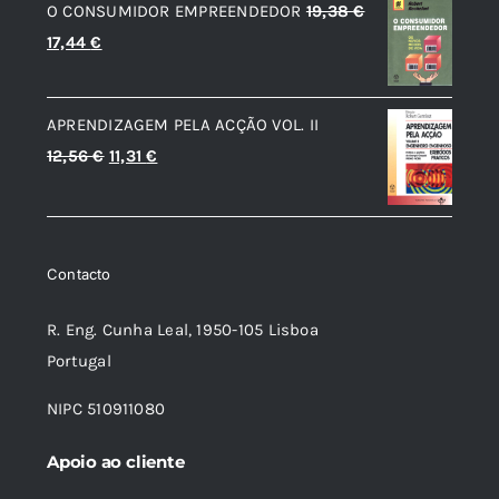
O CONSUMIDOR EMPREENDEDOR
19,38
€
9,42 €.
8,48 €.
O
O
17,44
€
preço
preço
original
atual
APRENDIZAGEM PELA ACÇÃO VOL. II
era:
é:
O
O
12,56
€
11,31
€
19,38 €.
17,44 €.
preço
preço
original
atual
era:
é:
Contacto
12,56 €.
11,31 €.
R. Eng. Cunha Leal, 1950-105 Lisboa
Portugal
NIPC 510911080
Apoio ao cliente