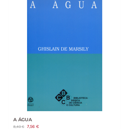
A ÁGUA
O
O
7,56
€
8,40
€