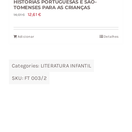
HISTÓRIAS PORTUGUESAS E SÃO-
TOMENSES PARA AS CRIANÇAS
O
O
12,61
€
14,01
€
preço
preço
original
atual
Adicionar
Detalhes
era:
é:
14,01 €.
12,61 €.
Categories:
LITERATURA INFANTIL
SKU:
FT 003/2