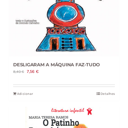
DESLIGARAM A MÁQUINA FAZ-TUDO
O
O
7,56
€
8,40
€
preço
preço
original
atual
Adicionar
Detalhes
era:
é:
8,40 €.
7,56 €.