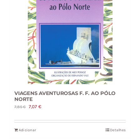
VIAGENS AVENTUROSAS F. F. AO PÓLO
NORTE
O
O
7,07
€
7,85
€
preço
preço
original
atual
Adicionar
Detalhes
era:
é: