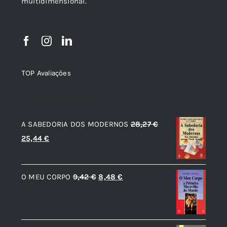
multidimensional.
TOP Avaliações
TOP de Avaliações
A SABEDORIA DOS MODERNOS
28,27
€
O
O
25,44
€
preço
preço
original
atual
O
O
O MEU CORPO
9,42
€
8,48
€
era:
é:
preço
preço
28,27 €.
25,44 €.
original
atual
era:
é: