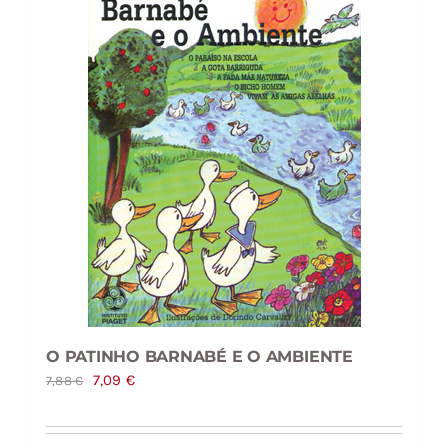
O PATINHO BARNABÉ E O AMBIENTE
O
O
7,09
€
7,88
€
preço
preço
original
atual