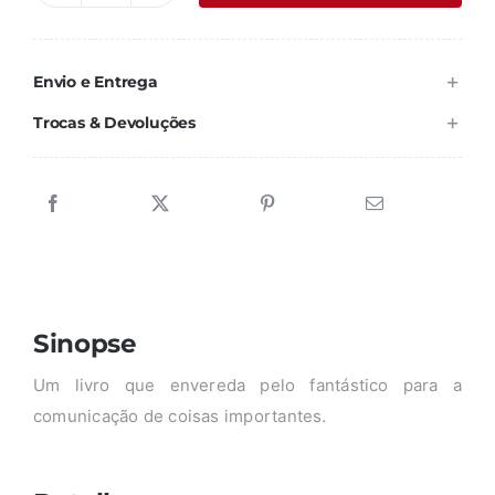
era:
é:
de
13,02 €.
11,71 €.
COM
Envio e Entrega
OLHOS
DE
Trocas & Devoluções
CRIANÇA
Sinopse
Um livro que envereda pelo fantástico para a
comunicação de coisas importantes.