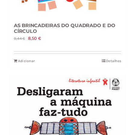
AS BRINCADEIRAS DO QUADRADO E DO
CÍRCULO
O
O
8,50
€
9,44
€
preço
preço
original
atual
Adicionar
Detalhes
era:
é:
9,44 €.
8,50 €.