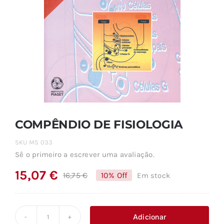
COMPÊNDIO DE FISIOLOGIA
SKU
MS 033
Sê o primeiro a escrever uma avaliação.
15,07
€
16,75
€
10% Off
Em stock
O
O
preço
preço
original
atual
Adicionar
Quantidade