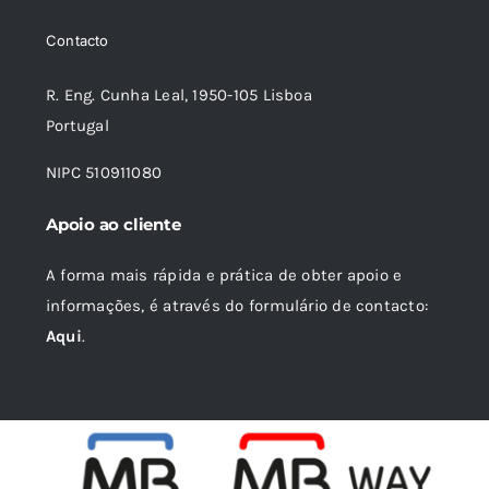
era:
é:
Contacto
24,60 €.
22,14 €.
R. Eng. Cunha Leal, 1950-105 Lisboa
Portugal
NIPC 510911080
Apoio ao cliente
A forma mais rápida e prática de obter apoio e
informações, é através do formulário de contacto:
Aqui
.