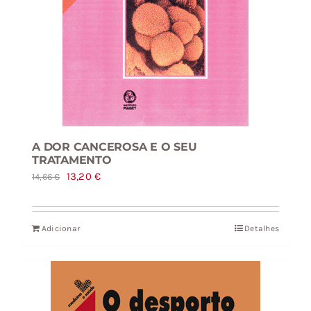
A DOR CANCEROSA E O SEU
TRATAMENTO
O
O
13,20
€
14,66
€
preço
preço
original
atual
Adicionar
Detalhes
era:
é:
14,66 €.
13,20 €.