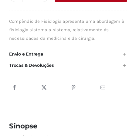
era:
é:
de
16,75 €.
15,07 €.
COMPÊNDIO
Compêndio de Fisiologia apresenta uma abordagem à
DE
fisiologia sistema-a-sistema, relativamente às
FISIOLOGIA
necessidades da medicina e da cirurgia.
Envio e Entrega
Trocas & Devoluções
Sinopse