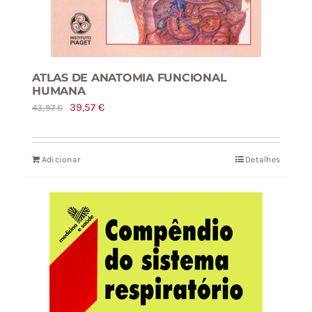
ATLAS DE ANATOMIA FUNCIONAL
HUMANA
O
O
39,57
€
43,97
€
preço
preço
original
atual
Adicionar
Detalhes
era:
é:
43,97 €.
39,57 €.