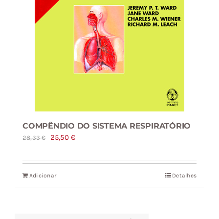
COMPÊNDIO DO SISTEMA RESPIRATÓRIO
O
O
25,50
€
28,33
€
preço
preço
original
atual
Adicionar
Detalhes
era:
é:
28,33 €.
25,50 €.