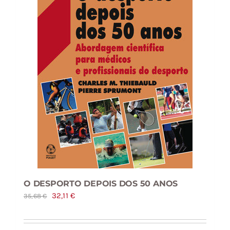
O DESPORTO DEPOIS DOS 50 ANOS
O
O
32,11
€
35,68
€
preço
preço
original
atual