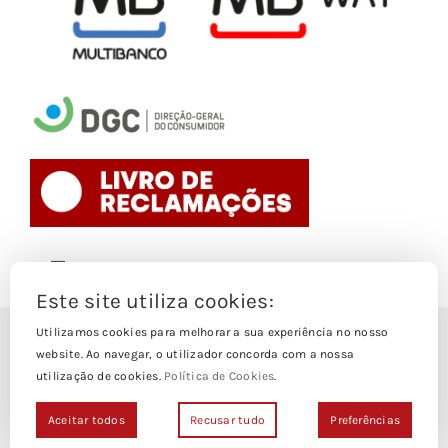
Toggle
Navigation
Este site utiliza cookies:
Politica de Cookies
Utilizamos cookies para melhorar a sua experiência no nosso
© Copyright 1988- 2026
website. Ao navegar, o utilizador concorda com a nossa
utilização de cookies.
Política de Cookies
.
Loja Edições Piaget by
Piaget Ensino Superior
| Todos os
Termos e Condições
direitos Reservados | Powered by
NetWiz Systems
Aceitar todos
Recusar tudo
Preferências