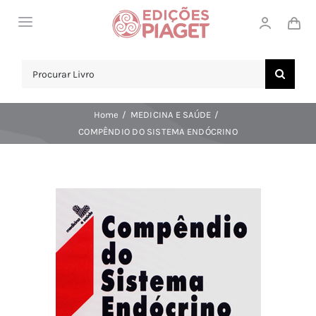
Skip
Toggle
to
Navigation
content
LOJA
Search
for:
SOBRE NÓS
Home
MEDICINA E SAÚDE
NOTICIAS
COMPÊNDIO DO SISTEMA ENDÓCRINO
APOIO AO CLIENTE
COMPRAR!