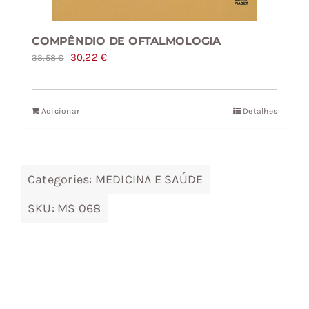
COMPÊNDIO DE OFTALMOLOGIA
O
O
30,22
€
33,58
€
preço
preço
original
atual
Adicionar
Detalhes
era:
é:
33,58 €.
30,22 €.
Categories:
MEDICINA E SAÚDE
SKU:
MS 068