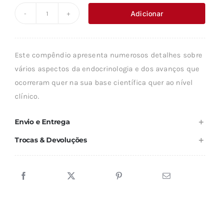
original
atual
Adicionar
Quantidade
era:
é:
de
29,38 €.
26,45 €.
COMPÊNDIO
Este compêndio apresenta numerosos detalhes sobre
DO
vários aspectos da endocrinologia e dos avanços que
SISTEMA
ocorreram quer na sua base científica quer ao nível
ENDÓCRINO
clínico.
Envio e Entrega
Trocas & Devoluções