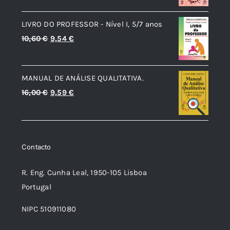
era:
é:
LIVRO DO PROFESSOR - Nível I, 5/7 anos
7,35 €.
6,61 €.
O
O
10,60
€
9,54
€
preço
preço
original
atual
MANUAL DE ANÁLISE QUALITATIVA.
era:
é:
O
O
16,00
€
9,59
€
10,60 €.
9,54 €.
preço
preço
original
atual
era:
é:
Contacto
16,00 €.
9,59 €.
R. Eng. Cunha Leal, 1950-105 Lisboa
Portugal
NIPC 510911080