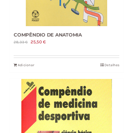
COMPÊNDIO DE ANATOMIA
O
O
25,50
€
28,33
€
preço
preço
original
atual
Adicionar
Detalhes
era:
é:
28,33 €.
25,50 €.