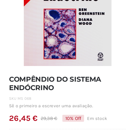
COMPÊNDIO DO SISTEMA
ENDÓCRINO
SKU
MS 068
Sê o primeiro a escrever uma avaliação.
26,45
€
29,38
€
10% Off
Em stock
O
O
preço
preço