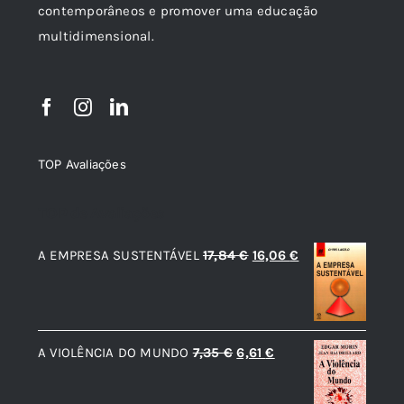
contemporâneos e promover uma educação
multidimensional.
TOP Avaliações
TOP de Avaliações
O
O
A EMPRESA SUSTENTÁVEL
17,84
€
16,06
€
preço
preço
original
atual
era:
é:
O
O
A VIOLÊNCIA DO MUNDO
7,35
€
6,61
€
17,84 €.
16,06 €.
preço
preço
original
atual