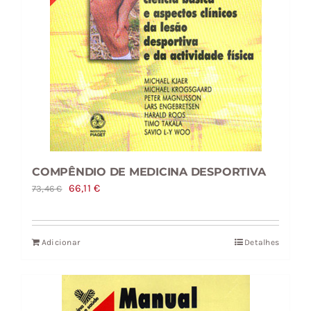
COMPÊNDIO DE MEDICINA DESPORTIVA
O
O
66,11
€
73,46
€
preço
preço
original
atual
Adicionar
Detalhes
era:
é:
73,46 €.
66,11 €.