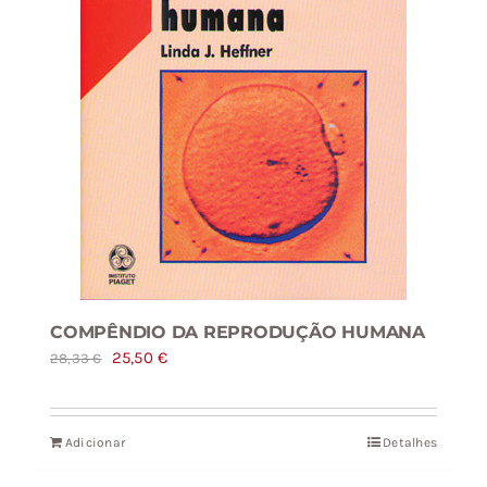
COMPÊNDIO DA REPRODUÇÃO HUMANA
O
O
25,50
€
28,33
€
preço
preço
original
atual
Adicionar
Detalhes
era:
é:
28,33 €.
25,50 €.