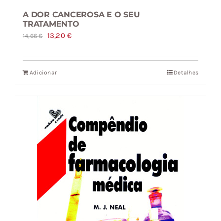
A DOR CANCEROSA E O SEU
TRATAMENTO
O
O
13,20
€
14,66
€
preço
preço
original
atual
Adicionar
Detalhes
era:
é:
14,66 €.
13,20 €.