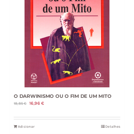
O DARWINISMO OU O FIM DE UM MITO
O
O
16,96
€
18,85
€
preço
preço
original
atual
Adicionar
Detalhes
era:
é: