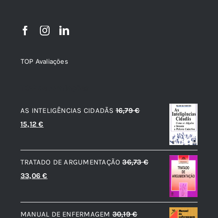
TOP Avaliações
TOP de Avaliações
AS INTELIGÊNCIAS CIDADÃS
16,79
€
O
O
15,12
€
preço
preço
original
atual
TRATADO DE ARGUMENTAÇÃO
36,73
€
era:
é:
O
O
33,06
€
16,79 €.
15,12 €.
preço
preço
original
atual
MANUAL DE ENFERMAGEM
30,19
€
era:
é: