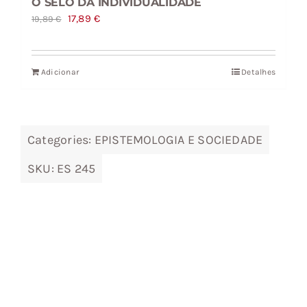
O SELO DA INDIVIDUALIDADE
O
O
17,89
€
19,89
€
preço
preço
original
atual
Adicionar
Detalhes
era:
é:
19,89 €.
17,89 €.
Categories:
EPISTEMOLOGIA E SOCIEDADE
SKU:
ES 245