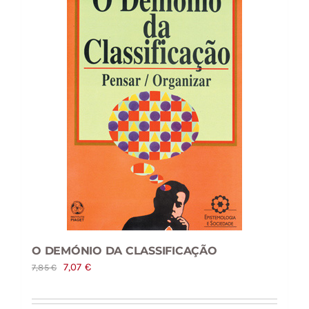
O DEMÓNIO DA CLASSIFICAÇÃO
O
O
7,07
€
7,85
€
preço
preço
original
atual