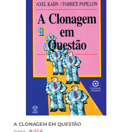
A CLONAGEM EM QUESTÃO
O
O
16,02
€
17,80
€