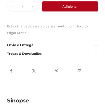
original
atual
Adicionar
Quantidade
era:
é:
de
18,89 €.
17,00 €.
COMPREENDER
Esta obra dedica-se ao pensamento complexo de
A
Edgar Morin.
COMPLEXIDADE
Envio e Entrega
Trocas & Devoluções
Sinopse