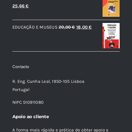
O
O
25,66
€
36,73 €.
33,06 €.
preço
preço
original
atual
O
O
EDUCAÇÃO E MUSEUS
20,00
€
18,00
€
era:
é:
preço
preço
30,19 €.
25,66 €.
original
atual
era:
é:
20,00 €.
18,00 €.
Contacto
R. Eng. Cunha Leal, 1950-105 Lisboa
Portugal
NIPC 510911080
Apoio ao cliente
A forma mais rápida e prática de obter apoio e