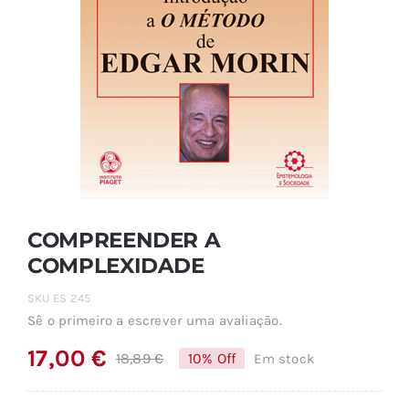
COMPREENDER A
COMPLEXIDADE
SKU
ES 245
Sê o primeiro a escrever uma avaliação.
17,00
€
18,89
€
10% Off
Em stock
O
O
preço
preço