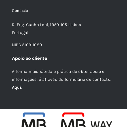
era:
é:
Contacto
14,66 €.
13,20 €.
R. Eng. Cunha Leal, 1950-105 Lisboa
Portugal
NIPC 510911080
Apoio ao cliente
A forma mais rápida e prática de obter apoio e
informações, é através do formulário de contacto:
Aqui
.