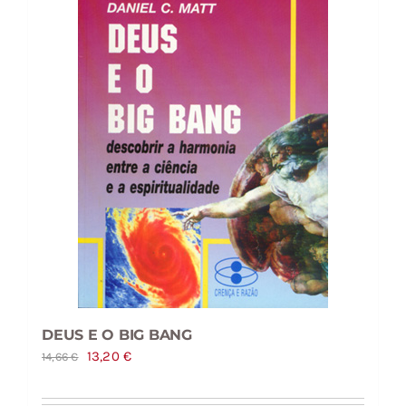
DEUS E O BIG BANG
O
O
13,20
€
14,66
€
preço
preço