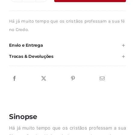
era:
é:
de
14,66 €.
13,20 €.
CREDO
Há já muito tempo que os cristãos professam a sua fé
no Credo.
Envio e Entrega
Trocas & Devoluções
Sinopse
Há já muito tempo que os cristãos professam a sua