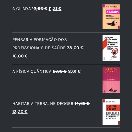
O
O
A CILADA
12,56
€
11,31
€
preço
preço
original
atual
era:
é:
PENSAR A FORMAÇÃO DOS
12,56 €.
11,31 €.
PROFISSIONAIS DE SAÚDE
28,00
€
O
O
16,80
€
preço
preço
O
O
A FÍSICA QUÂNTICA
8,90
€
8,01
€
original
atual
preço
preço
era:
é:
original
atual
28,00 €.
16,80 €.
era:
é:
HABITAR A TERRA, HEIDEGGER
14,66
€
8,90 €.
8,01 €.
O
O
13,20
€
preço
preço
original
atual