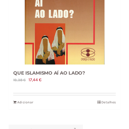
QUE ISLAMISMO AÍ AO LADO?
O
O
17,44
€
19,38
€
preço
preço
original
atual
Adicionar
Detalhes
era:
é:
19,38 €.
17,44 €.