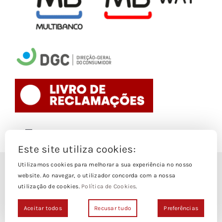
Toggle
Navigation
Este site utiliza cookies:
Politica de Cookies
Utilizamos cookies para melhorar a sua experiência no nosso
© Copyright 1988- 2026
website. Ao navegar, o utilizador concorda com a nossa
utilização de cookies.
Política de Cookies
.
Loja Edições Piaget by
Piaget Ensino Superior
| Todos os
Termos e Condições
direitos Reservados | Powered by
NetWiz Systems
Aceitar todos
Recusar tudo
Preferências