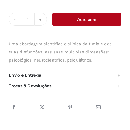
Adicionar
Quantidade
de
DO
Uma abordagem científica e clínica da timia e das
HUMOR
suas disfunções, nas suas múltiplas dimensões:
NORMAL
psicológica, neurocientífica, psiquiátrica.
À
DEPRESSÃO
Envio e Entrega
EM
Trocas & Devoluções
PSICOLOGIA
COGNITIVA