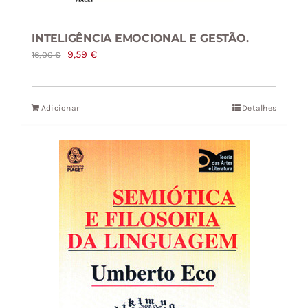
INTELIGÊNCIA EMOCIONAL E GESTÃO.
O
O
9,59
€
16,00
€
preço
preço
original
atual
Adicionar
Detalhes
era:
é:
16,00 €.
9,59 €.