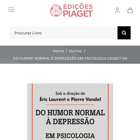
Skip
Toggle
to
Navigation
content
LOJA
Search
for:
SOBRE NÓS
Home
Outros
NOTICIAS
DO HUMOR NORMAL À DEPRESSÃO EM PSICOLOGIA COGNITIVA
APOIO AO CLIENTE
COMPRAR!