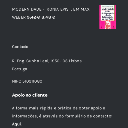
era:
é:
MODERNIDADE - IRONIA EPIST. EM MAX
24,07 €.
21,67 €.
O
O
WEBER
9,42
€
8,48
€
preço
preço
original
atual
era:
é:
Contacto
9,42 €.
8,48 €.
R. Eng. Cunha Leal, 1950-105 Lisboa
Portugal
NIPC 510911080
Apoio ao cliente
A forma mais rápida e prática de obter apoio e
informações, é através do formulário de contacto:
Aqui
.