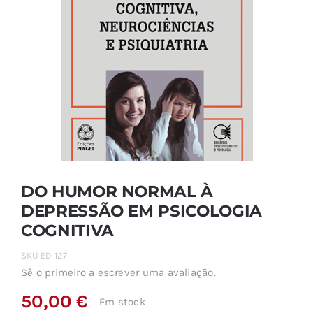
DO HUMOR NORMAL À
DEPRESSÃO EM PSICOLOGIA
COGNITIVA
SKU
ED 127
Sê o primeiro a escrever uma avaliação.
50,00
€
Em stock