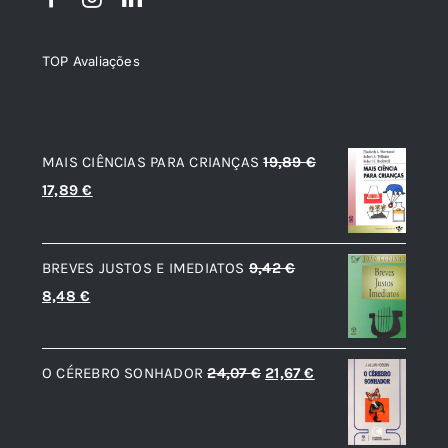
TOP Avaliações
TOP de Avaliações
MAIS CIÊNCIAS PARA CRIANÇAS
19,89
€
O
O
17,89
€
preço
preço
original
atual
BREVES JUSTOS E IMEDIATOS
9,42
€
era:
é:
O
O
8,48
€
19,89 €.
17,89 €.
preço
preço
original
atual
O
O
O CÉREBRO SONHADOR
24,07
€
21,67
€
era:
é:
preço
preço
9,42 €.
8,48 €.
original
atual