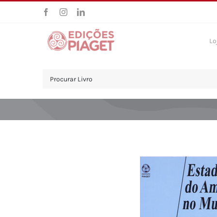
Skip
to
content
Lo
Search
for: