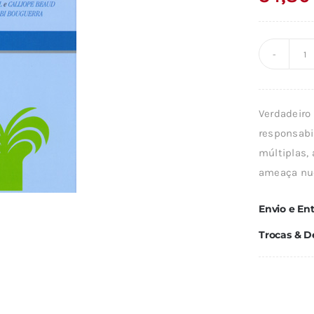
Q
d
E
Verdadeiro 
D
responsabi
A
múltiplas, 
N
ameaça nuc
M
Envio e En
Trocas & D