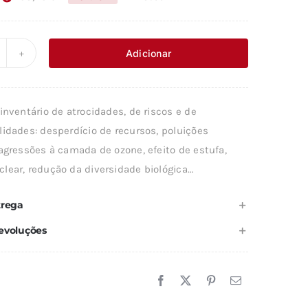
O
O
preço
preço
original
atual
Adicionar
uantidade
era:
é:
e
38,73 €.
34,86 €.
STADO
inventário de atrocidades, de riscos e de
O
lidades: desperdício de recursos, poluições
MBIENTE
agressões à camada de ozone, efeito de estufa,
O
lear, redução da diversidade biológica…
UNDO
trega
evoluções