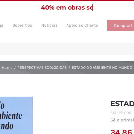
ja
Sobre Nós
Noticias
Apoio ao Cliente
Comprar!
Home
PERSPECTIVAS ECOLÓGICAS
ESTADO DO AMBIENTE NO MUNDO
ESTA
SKU
PE 006
Sê o primei
34,8