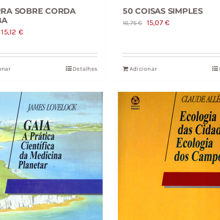
RRA SOBRE CORDA
50 COISAS SIMPLES
BA
O
O
15,07
€
16,75
€
O
O
15,12
€
preço
preço
preço
preço
original
atual
original
atual
era:
é:
onar
Detalhes
Adicionar
era:
é:
16,75 €.
15,07 €.
16,79 €.
15,12 €.