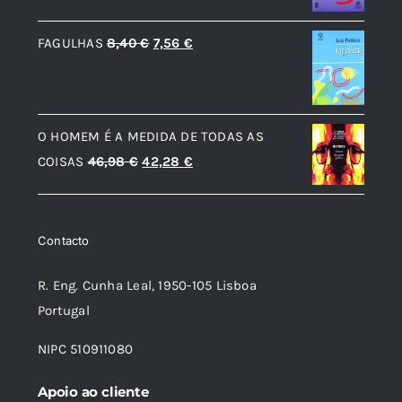
era:
é:
O
O
FAGULHAS
8,40
€
7,56
€
17,84 €.
16,06 €.
preço
preço
original
atual
era:
é:
O HOMEM É A MEDIDA DE TODAS AS
8,40 €.
7,56 €.
O
O
COISAS
46,98
€
42,28
€
preço
preço
original
atual
era:
é:
Contacto
46,98 €.
42,28 €.
R. Eng. Cunha Leal, 1950-105 Lisboa
Portugal
NIPC 510911080
Apoio ao cliente