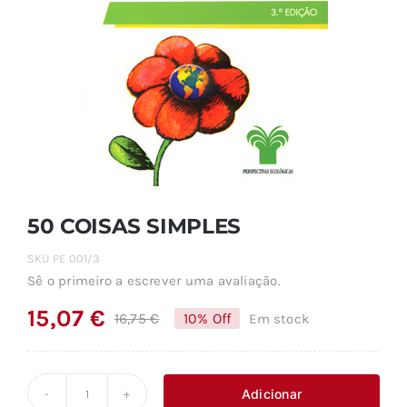
50 COISAS SIMPLES
SKU
PE 001/3
Sê o primeiro a escrever uma avaliação.
15,07
€
16,75
€
10% Off
Em stock
O
O
preço
preço
original
atual
Adicionar
Quantidade