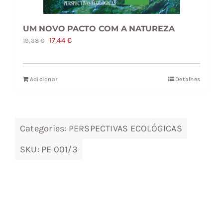
UM NOVO PACTO COM A NATUREZA
O
O
17,44
€
19,38
€
preço
preço
original
atual
Adicionar
Detalhes
era:
é:
19,38 €.
17,44 €.
Categories:
PERSPECTIVAS ECOLÓGICAS
SKU:
PE 001/3