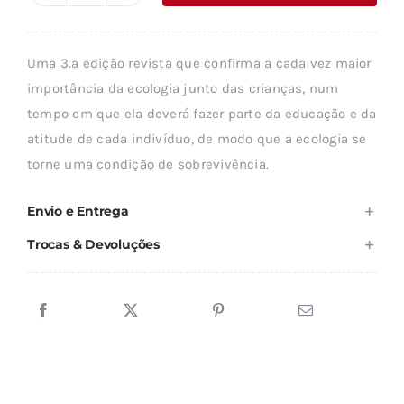
era:
é:
de
16,75 €.
15,07 €.
50
Uma 3.ª edição revista que confirma a cada vez maior
COISAS
importância da ecologia junto das crianças, num
SIMPLES
tempo em que ela deverá fazer parte da educação e da
atitude de cada indivíduo, de modo que a ecologia se
torne uma condição de sobrevivência.
Envio e Entrega
Trocas & Devoluções