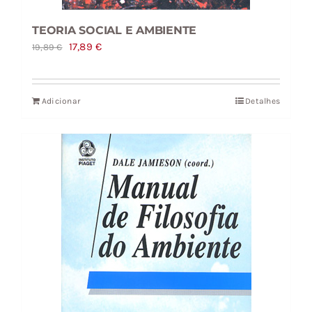
TEORIA SOCIAL E AMBIENTE
O
O
17,89
€
19,89
€
preço
preço
original
atual
Adicionar
Detalhes
era:
é:
19,89 €.
17,89 €.