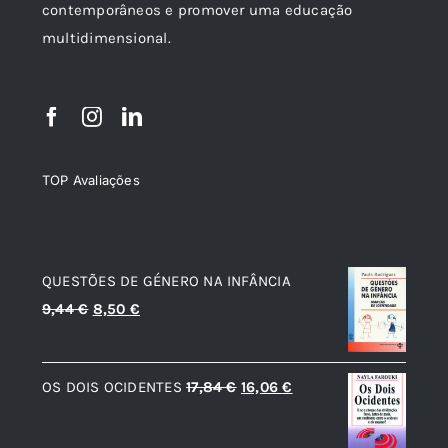
contemporâneos e promover uma educação
multidimensional.
TOP Avaliações
TOP de Avaliações
QUESTÕES DE GÉNERO NA INFÂNCIA
O
O
9,44
€
8,50
€
preço
preço
original
atual
O
O
OS DOIS OCIDENTES
17,84
€
16,06
€
era:
é:
preço
preço
9,44 €.
8,50 €.
original
atual