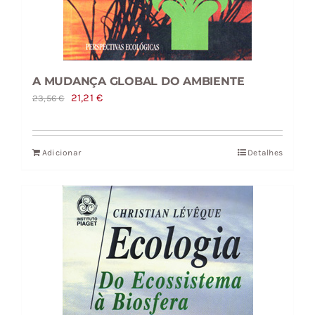
A MUDANÇA GLOBAL DO AMBIENTE
O
O
21,21
€
23,56
€
preço
preço
original
atual
Adicionar
Detalhes
era:
é:
23,56 €.
21,21 €.