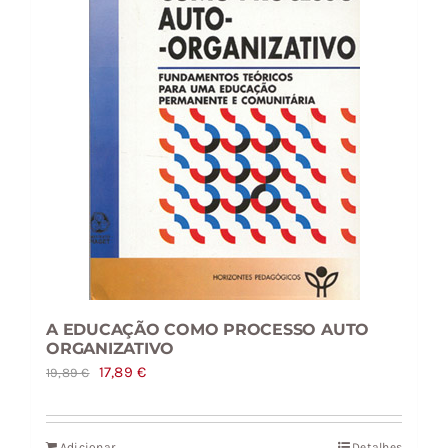
A EDUCAÇÃO COMO PROCESSO AUTO
ORGANIZATIVO
O
O
17,89
€
19,89
€
preço
preço
original
atual
Adicionar
Detalhes