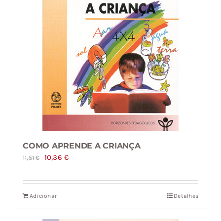
COMO APRENDE A CRIANÇA
O
O
10,36
€
11,51
€
preço
preço
original
atual
Adicionar
Detalhes
era:
é:
11,51 €.
10,36 €.