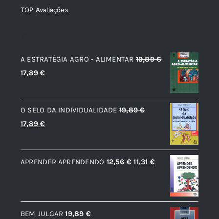
TOP Avaliações
TOP de Avaliações
A ESTRATÉGIA AGRO - ALIMENTAR
19,89
€
O
O
17,89
€
preço
preço
original
atual
O SELO DA INDIVIDUALIDADE
19,89
€
era:
é:
O
O
17,89
€
19,89 €.
17,89 €.
preço
preço
original
atual
O
O
APRENDER APRENDENDO
12,56
€
11,31
€
era:
é:
preço
preço
19,89 €.
17,89 €.
original
atual
era:
é:
BEM JULGAR
19,89
€
12,56 €.
11,31 €.