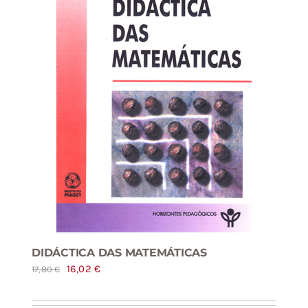
DIDÁCTICA DAS MATEMÁTICAS
O
O
16,02
€
17,80
€
preço
preço
original
atual