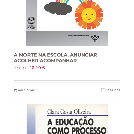
A MORTE NA ESCOLA. ANUNCIAR
ACOLHER ACOMPANHAR
O
O
16,20
€
27,00
€
preço
preço
original
atual
Adicionar
Detalhes
era:
é:
27,00 €.
16,20 €.