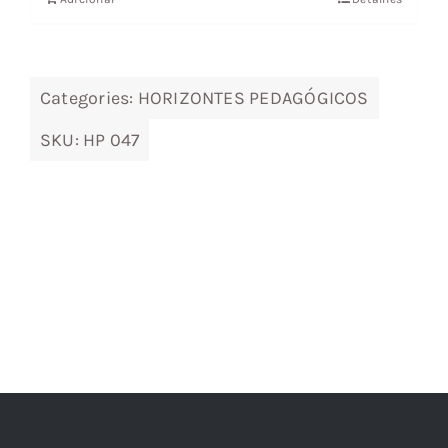
era:
é:
19,89 €.
17,89 €.
Categories:
HORIZONTES PEDAGÓGICOS
SKU:
HP 047