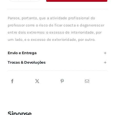
era:
é:
de
9,42 €.
8,48 €.
FRONTEIRAS
Parece, portanto, que a atividade profissional do
DA
professor corre o risco de ficar coacta e degenerescer
LIÇÃO
entre dois extremos: o excesso de interioridade, por
um lado, e o excesso de exterioridade, por outro.
Envio e Entrega
Trocas & Devoluções
Sinopse