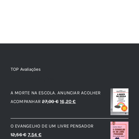
TOP Avaliações
TOP de Avaliações
A MORTE NA ESCOLA. ANUNCIAR ACOLHER
O
O
ACOMPANHAR
27,00
€
16,20
€
preço
preço
original
atual
O EVANGELHO DE UM LIVRE PENSADOR
era:
é:
O
O
12,56
€
7,54
€
27,00 €.
16,20 €.