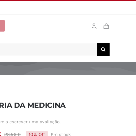
RIA DA MEDICINA
ro a escrever uma avaliação.
€
23,56
€
10% Off
Em stock