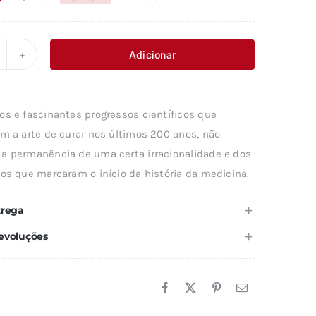
O
O
preço
preço
original
atual
Adicionar
uantidade
era:
é:
e
23,56 €.
21,21 €.
ISTÓRIA
os e fascinantes progressos científicos que
A
am a arte de curar nos últimos 200 anos, não
EDICINA
a permanência de uma certa irracionalidade e dos
cos que marcaram o início da história da medicina.
trega
evoluções