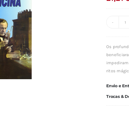
Q
d
H
Os profund
D
beneficiar
M
impediram 
ritos mági
Envio e En
Trocas & D