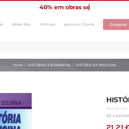
ja
Sobre Nós
Noticias
Apoio ao Cliente
Comprar!
Home
HISTÓRIAS E BIOGRAFIAS
HISTÓRIA DA MEDICINA
HISTÓ
SKU
HB 002
Sê o primei
21,21