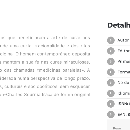
Detal
cos que beneficiaram a arte de curar nos
Autor
de uma certa irracionalidade e dos ritos
Editor
medicina. O homem contemporâneo deposita
Primei
as mantém a sua fé nas curas miraculosas,
o das chamadas «medicinas paralelas». A
Forma
siderada numa perspectiva de longo prazo.
Nº de
s, culturais e sociopolíticos, sem esquecer
Idiom
n-Charles Sournia traça de forma original
ISBN: 
EAN: 
Peso