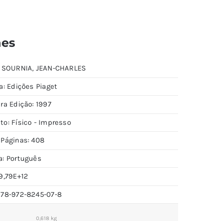
hes
: SOURNIA, JEAN-CHARLES
a: Edições Piaget
ra Edição: 1997
to: Físico - Impresso
 Páginas: 408
a: Português
9,79E+12
978-972-8245-07-8
0,618 kg