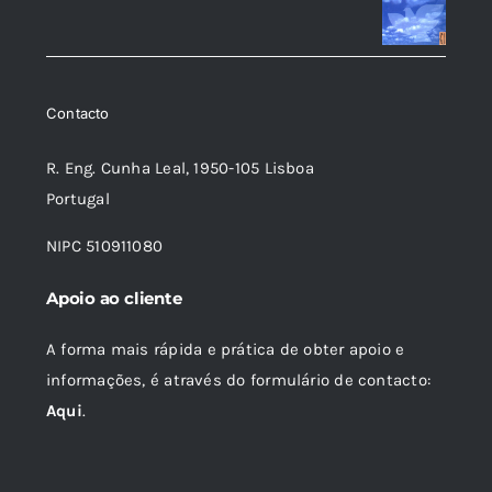
16,75 €.
15,07 €.
original
atual
era:
é:
14,14 €.
12,73 €.
Contacto
R. Eng. Cunha Leal, 1950-105 Lisboa
Portugal
NIPC 510911080
Apoio ao cliente
A forma mais rápida e prática de obter apoio e
informações, é através do formulário de contacto:
Aqui
.