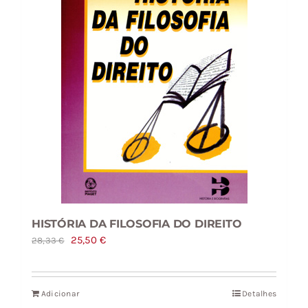
HISTÓRIA DA FILOSOFIA DO DIREITO
O
O
25,50
€
28,33
€
preço
preço
original
atual
Adicionar
Detalhes
era:
é: