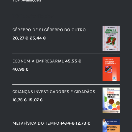
TOP de Avaliações
CÉREBRO DE SI CÉREBRO DO OUTRO
O
O
28,27
€
25,44
€
preço
preço
original
atual
ECONOMIA EMPRESARIAL
45,55
€
era:
é:
O
O
40,99
€
28,27 €.
25,44 €.
preço
preço
original
atual
CRIANÇAS INVESTIGADORES E CIDADÃOS
era:
é:
O
O
16,75
€
15,07
€
45,55 €.
40,99 €.
preço
preço
original
atual
O
O
METAFÍSICA DO TEMPO
14,14
€
12,73
€
era:
é:
preço
preço