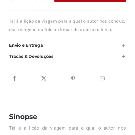
era:
é:
de
23,03 €.
20,73 €.
MOISÉS
Tal é a lição da viagem para a qual o autor nos conduz,
das margens do Nilo ao limiar do quinto milénio.
Envio e Entrega
Trocas & Devoluções
Sinopse
Tal é a lição da viagem para a qual o autor nos