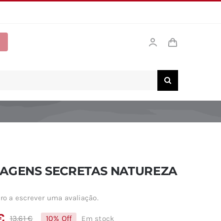
AGENS SECRETAS NATUREZA
ro a escrever uma avaliação.
€
13,61
€
10% Off
Em stock