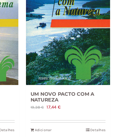
UM NOVO PACTO COM A
NATUREZA
O
O
17,44
€
19,38
€
preço
preço
original
atual
Detalhes
Adicionar
Detalhes
era:
é: