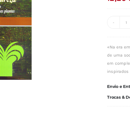
Q
d
L
«Na era em
S
de uma soc
N
em complet
inspirados 
Envio e En
Trocas & D