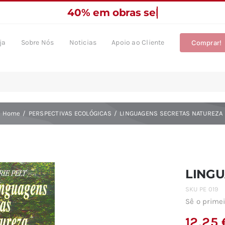
ja
Sobre Nós
Noticias
Apoio ao Cliente
Comprar!
Home
PERSPECTIVAS ECOLÓGICAS
LINGUAGENS SECRETAS NATUREZA
LINGU
SKU
PE 019
Sê o primei
12,25