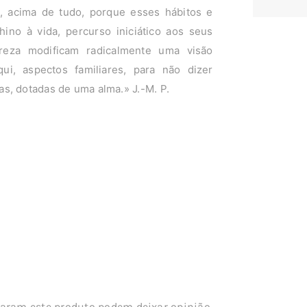
acima de tudo, porque esses hábitos e
o à vida, percurso iniciático aos seus
reza modificam radicalmente uma visão
ui, aspectos familiares, para não dizer
s, dotadas de uma alma.» J.-M. P.
aram este produto podem deixar opinião.