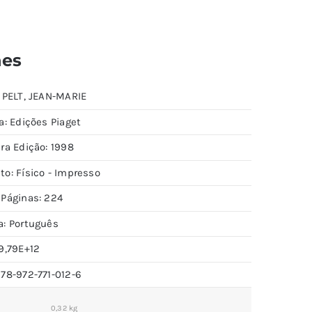
hes
: PELT, JEAN-MARIE
a: Edições Piaget
ra Edição: 1998
to: Físico - Impresso
 Páginas: 224
a: Português
9,79E+12
978-972-771-012-6
0,32 kg