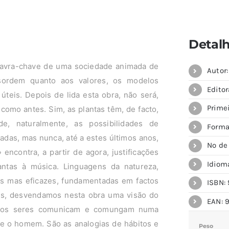
Detal
lavra-chave de uma sociedade animada de
Autor
sordem quanto aos valores, os modelos
Editor
úteis. Depois de lida esta obra, não será,
Primei
 como antes. Sim, as plantas têm, de facto,
e, naturalmente, as possibilidades de
Forma
das, mas nunca, até a estes últimos anos,
Nº de
encontra, a partir de agora, justificações
Idiom
plantas à música. Linguagens da natureza,
as mas eficazes, fundamentadas em factos
ISBN: 
dos, desvendamos nesta obra uma visão do
EAN: 
s os seres comunicam e comungam numa
 e o homem. São as analogias de hábitos e
Peso