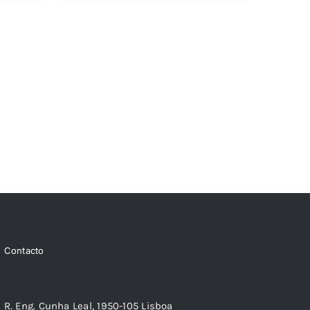
19,38 €.
17,44 €.
Contacto
R. Eng. Cunha Leal, 1950-105 Lisboa