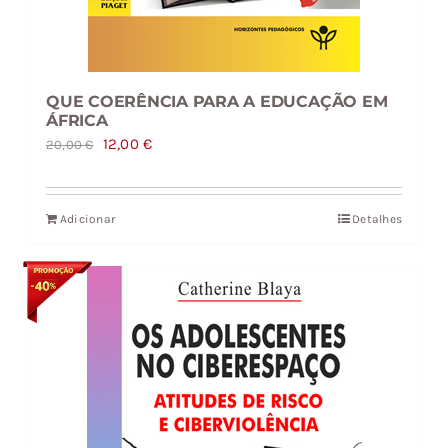
QUE COERÊNCIA PARA A EDUCAÇÃO EM
ÁFRICA
O
O
12,00
€
20,00
€
preço
preço
original
atual
Adicionar
Detalhes
era:
é:
20,00 €.
12,00 €.