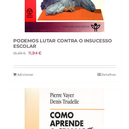
PODEMOS LUTAR CONTRA O INSUCESSO
ESCOLAR
O
O
11,94
€
19,89
€
preço
preço
original
atual
Adicionar
Detalhes
era:
é:
19,89 €.
11,94 €.