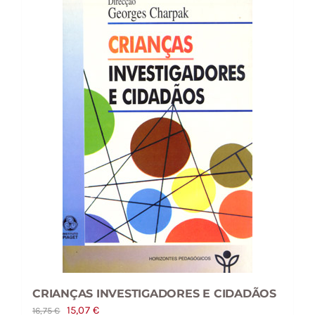
CRIANÇAS INVESTIGADORES E CIDADÃOS
O
O
15,07
€
16,75
€