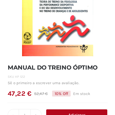
MANUAL DO TREINO ÓPTIMO
SKU
HP 122
Sê o primeiro a escrever uma avaliação.
47,22
€
52,47
€
10% Off
Em stock
O
O
preço
preço
original
atual
Adicionar