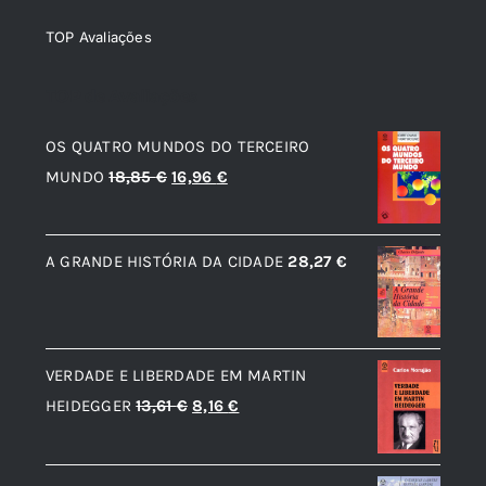
TOP Avaliações
TOP de Avaliações
OS QUATRO MUNDOS DO TERCEIRO
O
O
MUNDO
18,85
€
16,96
€
preço
preço
original
atual
A GRANDE HISTÓRIA DA CIDADE
28,27
€
era:
é:
18,85 €.
16,96 €.
VERDADE E LIBERDADE EM MARTIN
O
O
HEIDEGGER
13,61
€
8,16
€
preço
preço
original
atual