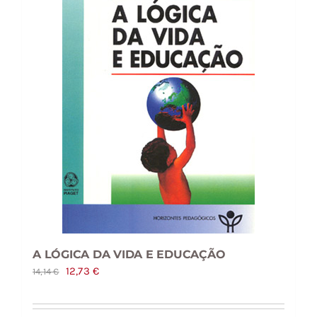
A LÓGICA DA VIDA E EDUCAÇÃO
O
O
12,73
€
14,14
€
preço
preço
original
atual