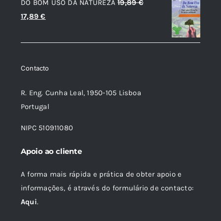
DO BOM USO DA NATUREZA
19,89
€
era:
é:
O
O
17,89
€
13,61 €.
8,16 €.
preço
preço
original
atual
era:
é:
Contacto
19,89 €.
17,89 €.
R. Eng. Cunha Leal, 1950-105 Lisboa
Portugal
NIPC 510911080
Apoio ao cliente
A forma mais rápida e prática de obter apoio e
informações, é através do formulário de contacto:
Aqui
.