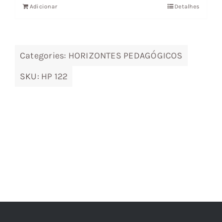
Adicionar
Detalhes
era:
é:
14,14 €.
12,73 €.
Categories:
HORIZONTES PEDAGÓGICOS
SKU:
HP 122