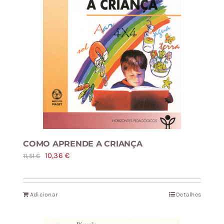
COMO APRENDE A CRIANÇA
O
O
10,36
€
11,51
€
preço
preço
original
atual
Adicionar
Detalhes
era:
é:
11,51 €.
10,36 €.