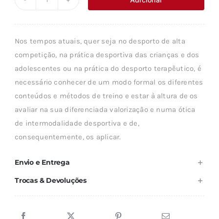
Quantidade
era:
é:
de
52,47 €.
47,22 €.
MANUAL
Nos tempos atuais, quer seja no desporto de alta
DO
competição, na prática desportiva das crianças e dos
TREINO
adolescentes ou na prática do desporto terapêutico, é
ÓPTIMO
necessário conhecer de um modo formal os diferentes
conteúdos e métodos de treino e estar à altura de os
avaliar na sua diferenciada valorização e numa ótica
de intermodalidade desportiva e de,
consequentemente, os aplicar.
Envio e Entrega
Trocas & Devoluções