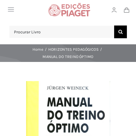
Skip
Toggle
to
Navigation
content
LOJA
Search
for:
SOBRE NÓS
Home
HORIZONTES PEDAGÓGICOS
NOTICIAS
MANUAL DO TREINO ÓPTIMO
APOIO AO CLIENTE
COMPRAR!