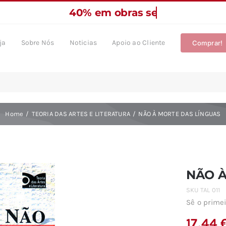
ja
Sobre Nós
Noticias
Apoio ao Cliente
Comprar!
Home
TEORIA DAS ARTES E LITERATURA
NÃO À MORTE DAS LÍNGUAS
NÃO À
SKU
TAL 011
Sê o primei
17,44