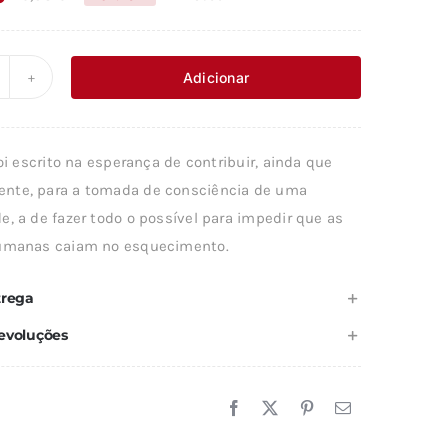
O
O
preço
preço
original
atual
Adicionar
uantidade
era:
é:
e
19,38 €.
17,44 €.
ÃO
foi escrito na esperança de contribuir, ainda que
te, para a tomada de consciência de uma
ORTE
, a de fazer todo o possível para impedir que as
AS
umanas caiam no esquecimento.
ÍNGUAS
trega
evoluções