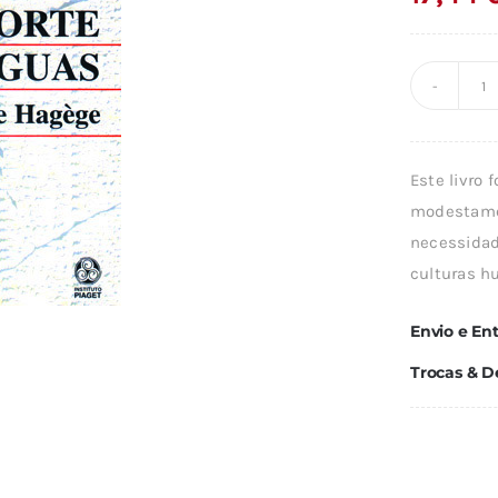
Q
d
N
Este livro 
À
modestamen
M
necessidade
D
culturas h
L
Envio e En
Trocas & D