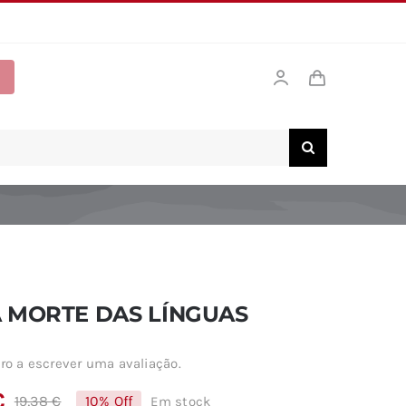
 MORTE DAS LÍNGUAS
ro a escrever uma avaliação.
€
19,38
€
10% Off
Em stock