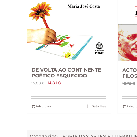
DE VOLTA AO CONTINENTE
ACTO
POÉTICO ESQUECIDO
FILO
O
O
14,31
€
15,90
€
12,72
€
preço
preço
original
atual
Adicionar
Detalhes
Adici
era:
é:
15,90 €.
14,31 €.
Categories:
TEORIA DAS ARTES E LITERATU