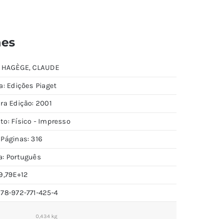
hes
: HAGÈGE, CLAUDE
a: Edições Piaget
ra Edição: 2001
to: Físico - Impresso
 Páginas: 316
a: Português
9,79E+12
978-972-771-425-4
0,434 kg