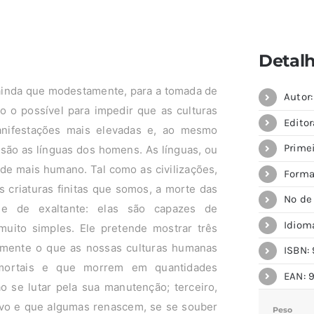
Detal
r, ainda que modestamente, para a tomada de
Autor
o o possível para impedir que as culturas
Editor
nifestações mais elevadas e, ao mesmo
Primei
 são as línguas dos homens. As línguas, ou
de mais humano. Tal como as civilizações,
Forma
s criaturas finitas que somos, a morte das
Nº de
o e de exaltante: elas são capazes de
Idiom
 muito simples. Ele pretende mostrar três
elmente o que as nossas culturas humanas
ISBN: 
mortais e que morrem em quantidades
EAN: 
o se lutar pela sua manutenção; terceiro,
ivo e que algumas renascem, se se souber
Peso