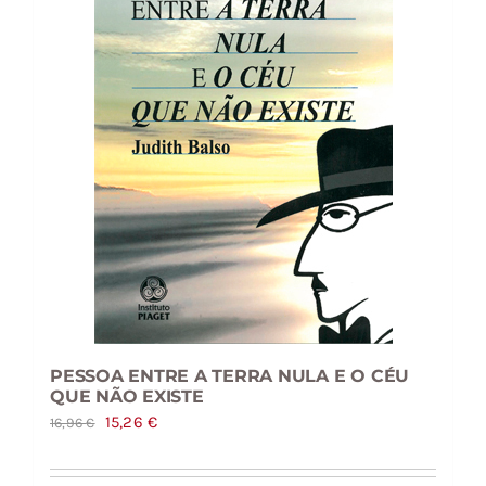
PESSOA ENTRE A TERRA NULA E O CÉU
QUE NÃO EXISTE
O
O
15,26
€
16,96
€
preço
preço
original
atual