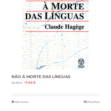
NÃO À MORTE DAS LÍNGUAS
O
O
17,44
€
19,38
€
preço
preço
original
atual
Adicionar
Detalhes
era:
é:
19,38 €.
17,44 €.