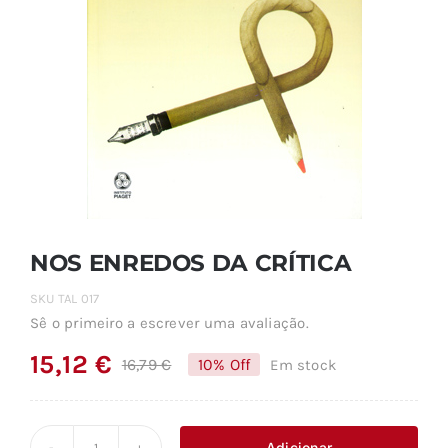
NOS ENREDOS DA CRÍTICA
SKU
TAL 017
Sê o primeiro a escrever uma avaliação.
15,12
€
16,79
€
10% Off
Em stock
O
O
preço
preço
original
atual
Adicionar