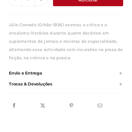
Quantidade
era:
é:
de
16,79 €.
15,12 €.
NOS
Júlio Conrado (Olhão-1936) exerceu a crítica e o
ENREDOS
ensaísmo literários durante quatro decénios em
DA
suplementos de jornais e revistas da especialidade,
CRÍTICA
alternando essa actividade com incursões na prosa de
ficção, na crónica e na poesia.
Envio e Entrega
Trocas & Devoluções