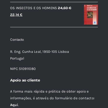
era:
é:
OS INSECTOS E OS HOMENS
24,60
€
8,90 €.
8,01 €.
O
O
22,14
€
preço
preço
original
atual
era:
é:
Contacto
24,60 €.
22,14 €.
R. Eng. Cunha Leal, 1950-105 Lisboa
Portugal
NIPC 510911080
Apoio ao cliente
A forma mais rápida e prática de obter apoio e
informações, é através do formulário de contacto:
Aqui
.