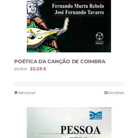
POÉTICA DA CANÇÃO DE COIMBRA
O
O
33,39
€
37,10
€
preço
preço
original
atual
Adicionar
Detalhes
era:
é:
37,10 €.
33,39 €.