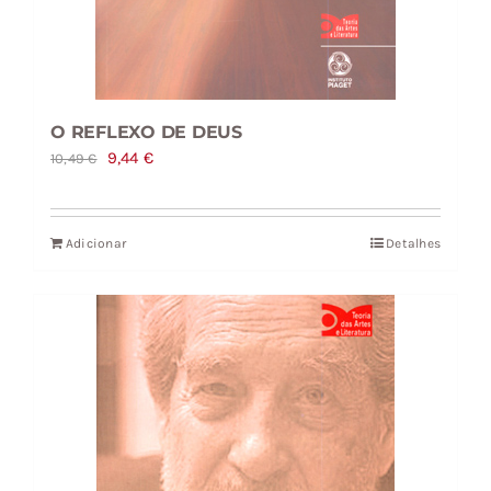
O REFLEXO DE DEUS
O
O
9,44
€
10,49
€
preço
preço
original
atual
Adicionar
Detalhes
era:
é:
10,49 €.
9,44 €.