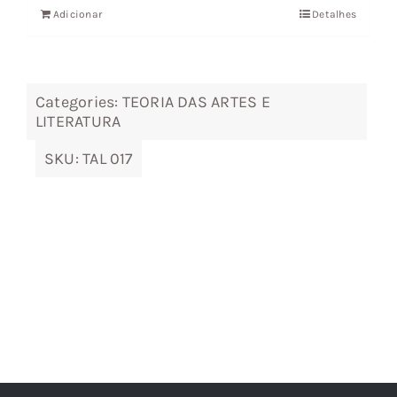
Adicionar
Detalhes
era:
é:
16,96 €.
15,26 €.
Categories:
TEORIA DAS ARTES E
LITERATURA
SKU:
TAL 017