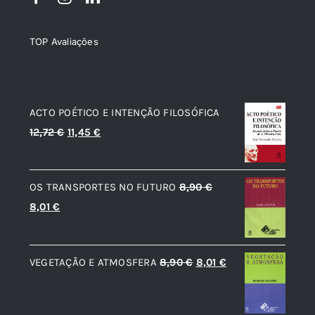
TOP Avaliações
TOP de Avaliações
ACTO POÉTICO E INTENÇÃO FILOSÓFICA
O
O
12,72
€
11,45
€
preço
preço
original
atual
OS TRANSPORTES NO FUTURO
8,90
€
era:
é:
O
O
8,01
€
12,72 €.
11,45 €.
preço
preço
original
atual
O
O
VEGETAÇÃO E ATMOSFERA
8,90
€
8,01
€
era:
é:
preço
preço
8,90 €.
8,01 €.
original
atual