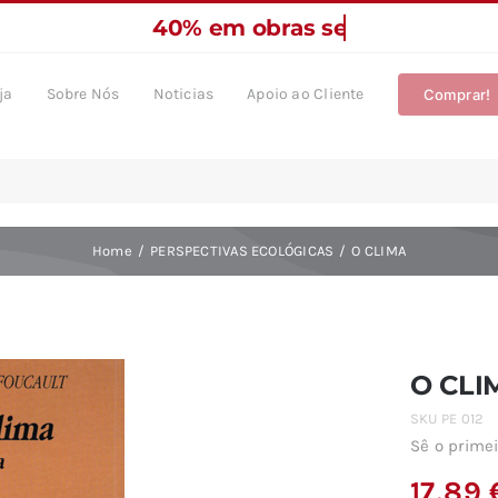
ja
Sobre Nós
Noticias
Apoio ao Cliente
Comprar!
Home
PERSPECTIVAS ECOLÓGICAS
O CLIMA
O CLI
SKU
PE 012
Sê o primei
17,89