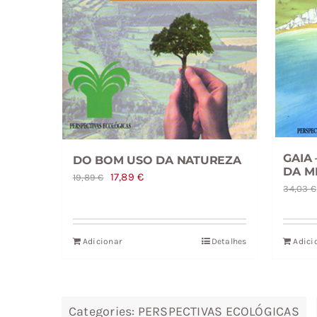
GAIA 
DO BOM USO DA NATUREZA
DA M
O
O
17,89
€
19,89
€
34,03
€
preço
preço
original
atual
era:
é:
Adicionar
Detalhes
Adici
19,89 €.
17,89 €.
Categories:
PERSPECTIVAS ECOLÓGICAS