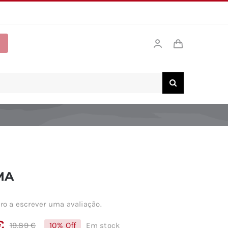
MA
ro a escrever uma avaliação.
€
19,89
€
10% Off
Em stock