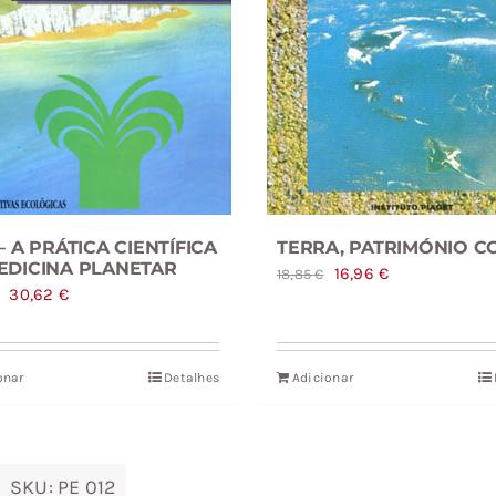
– A PRÁTICA CIENTÍFICA
TERRA, PATRIMÓNIO 
EDICINA PLANETAR
O
O
16,96
€
18,85
€
O
O
30,62
€
preço
preço
preço
preço
original
atual
original
atual
era:
é:
onar
Detalhes
Adicionar
era:
é:
18,85 €.
16,96 €.
34,03 €.
30,62 €.
SKU:
PE 012