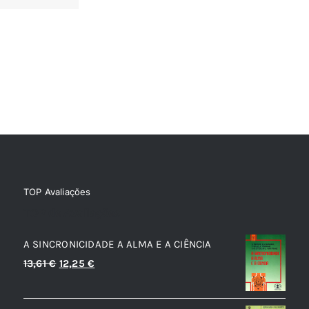
TOP Avaliações
TOP de Avaliações
A SINCRONICIDADE A ALMA E A CIÊNCIA
O
O
13,61
€
12,25
€
preço
preço
original
atual