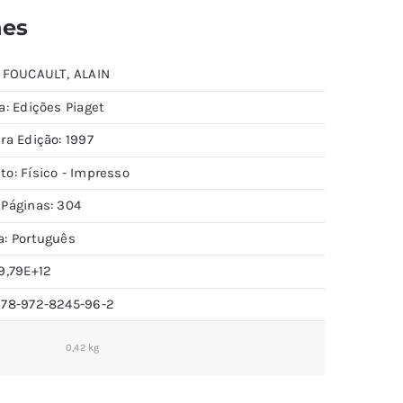
hes
: FOUCAULT, ALAIN
a: Edições Piaget
ra Edição: 1997
to: Físico - Impresso
 Páginas: 304
a: Português
9,79E+12
978-972-8245-96-2
0,42 kg