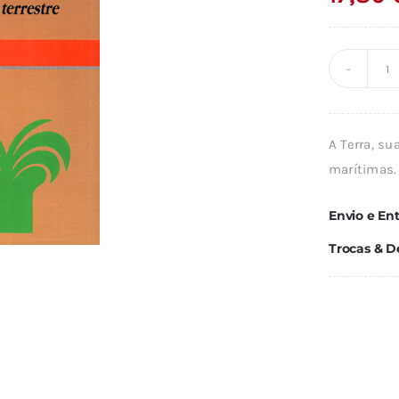
Q
d
O
A Terra, su
C
marítimas.
Envio e En
Trocas & D