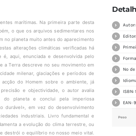
Detal
rentes marítimas. Na primeira parte desta
Autor
mbém, o que os arquivos sedimentares nos
Editor
am no planeta muito antes do aparecimento
Primei
stas alterações climáticas verificadas há
e é, aqui, enunciada e desenvolvida pelo
Forma
que a Terra descreve no seu movimento em
Nº de
idade milenar, glaciações e períodos de
Idiom
a acção do Homem sobre o ambiente, já
recisão e objectividade, o autor avalia
ISBN: 
o do planeta e conclui pela imperiosa
EAN: 
o durável», em vez do desenvolvimento
iedades industriais. Livro fundamental e
Peso
amenta a evolução do clima terrestre, ou
 destrói o equilíbrio no nosso meio vital.