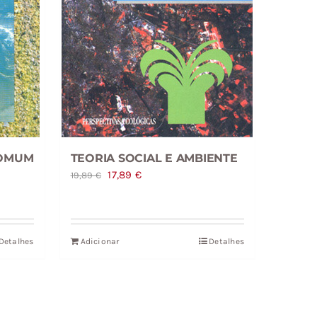
COMUM
TEORIA SOCIAL E AMBIENTE
O
O
17,89
€
19,89
€
preço
preço
original
atual
era:
é:
Detalhes
Adicionar
Detalhes
19,89 €.
17,89 €.