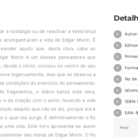
Detal
ar a nostalgia ou de reactivar a lembrança
Autor
e acompanharam a vida de Edgar Morin. É
Editor
eender aquilo que, desta obra, cabe ao
Prime
Edgar Morin é um desses pensadores que
, desde o início, colocou no centro do seu
Forma
creve ingenuamente, mas que se observa a
Nº de
as condições do exercício do pensamento.
Idiom
 fragmentos, o diário baliza esta obra,
 e da criação com o autor, tecendo a vida
ISBN: 
retudo daquilo que não se diz, porque ela é
EAN: 
o qual ela surge. É definitivamente o fio
ce uma vida. Este livro apresenta-se assim
Peso
sistema» das ideias de Edgar Morin. O fio