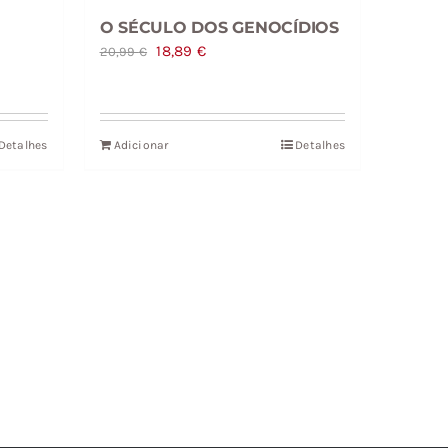
O SÉCULO DOS GENOCÍDIOS
O
O
18,89
€
20,99
€
preço
preço
original
atual
era:
é:
Detalhes
Adicionar
Detalhes
20,99 €.
18,89 €.