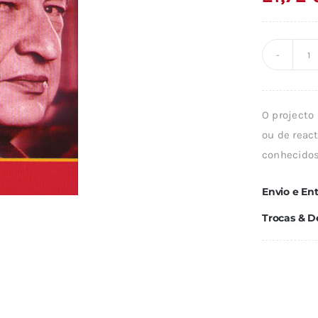
Q
d
O
O projecto 
F
ou de reac
D
conhecidos
I
Envio e En
Trocas & D