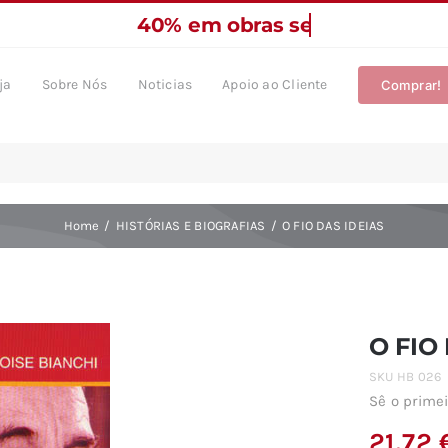
ja
Sobre Nós
Noticias
Apoio ao Cliente
Comprar!
Home
HISTÓRIAS E BIOGRAFIAS
O FIO DAS IDEIAS
O FIO
SKU
HB 026
Sê o primei
21,72