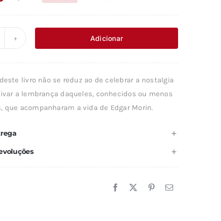
O
O
preço
preço
original
atual
Adicionar
uantidade
era:
é:
e
24,14 €.
21,72 €.
deste livro não se reduz ao de celebrar a nostalgia
IO
tivar a lembrança daqueles, conhecidos ou menos
AS
, que acompanharam a vida de Edgar Morin.
DEIAS
trega
evoluções