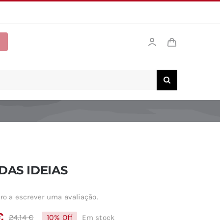
 DAS IDEIAS
ro a escrever uma avaliação.
€
24,14
€
10% Off
Em stock