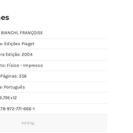
hes
: BIANCHI, FRANÇOISE
a: Edições Piaget
ira Edição: 2004
to: Físico - Impresso
 Páginas: 356
a: Português
9,79E+12
978-972-771-666-1
0,512 kg