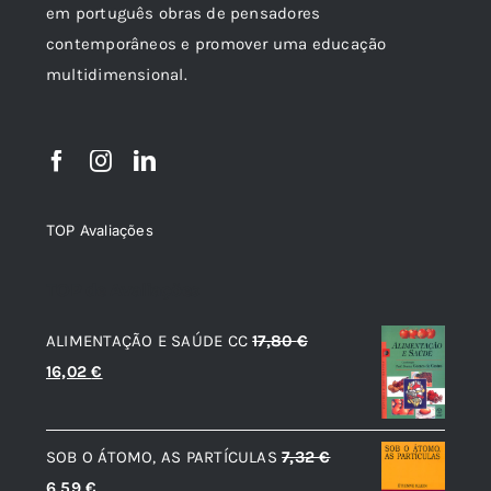
em português obras de pensadores
contemporâneos e promover uma educação
multidimensional.
TOP Avaliações
TOP de Avaliações
ALIMENTAÇÃO E SAÚDE CC
17,80
€
O
O
16,02
€
preço
preço
original
atual
SOB O ÁTOMO, AS PARTÍCULAS
7,32
€
era:
é:
O
O
6,59
€