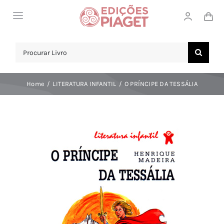
Skip
Toggle
to
Navigation
content
LOJA
Search
for:
SOBRE NÓS
Home
LITERATURA INFANTIL
O PRÍNCIPE DA TESSÁLIA
NOTICIAS
APOIO AO CLIENTE
COMPRAR!