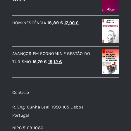
17,80 €.
16,02 €.
preço
preço
original
atual
O
O
HOMINESCÊNCIA
18,89
€
17,00
€
era:
é:
preço
preço
7,32 €.
6,59 €.
original
atual
era:
é:
AVANÇOS EM ECONOMIA E GESTÃO DO
18,89 €.
17,00 €.
O
O
TURISMO
16,79
€
15,12
€
preço
preço
original
atual
era:
é:
Contacto
16,79 €.
15,12 €.
R. Eng. Cunha Leal, 1950-105 Lisboa
Portugal
NIPC 510911080