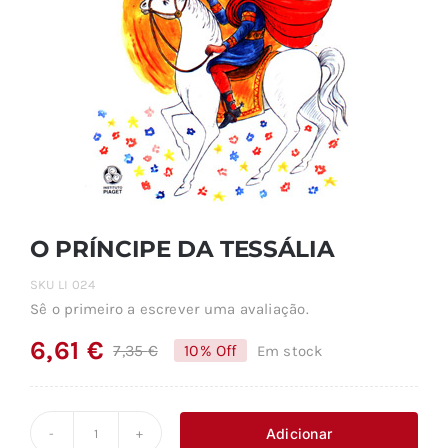
O PRÍNCIPE DA TESSÁLIA
SKU
LI 024
Sê o primeiro a escrever uma avaliação.
6,61
€
7,35
€
10% Off
Em stock
O
O
preço
preço
original
atual
Adicionar
Quantidade