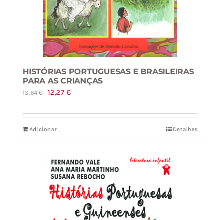
HISTÓRIAS PORTUGUESAS E BRASILEIRAS
PARA AS CRIANÇAS
O
O
12,27
€
13,64
€
preço
preço
original
atual
Adicionar
Detalhes
era:
é:
13,64 €.
12,27 €.