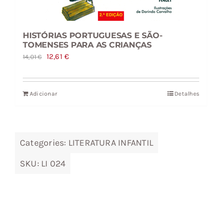
HISTÓRIAS PORTUGUESAS E SÃO-
TOMENSES PARA AS CRIANÇAS
O
O
12,61
€
14,01
€
preço
preço
original
atual
Adicionar
Detalhes
era:
é:
14,01 €.
12,61 €.
Categories:
LITERATURA INFANTIL
SKU:
LI 024