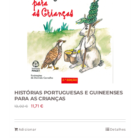
HISTÓRIAS PORTUGUESAS E GUINEENSES
PARA AS CRIANÇAS
O
O
11,71
€
13,02
€
preço
preço
original
atual
Adicionar
Detalhes
era:
é: