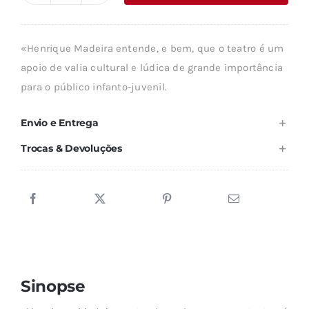
era:
é:
de
7,35 €.
6,61 €.
O
«Henrique Madeira entende, e bem, que o teatro é um
PRÍNCIPE
apoio de valia cultural e lúdica de grande importância
DA
para o público infanto-juvenil.
TESSÁLIA
Envio e Entrega
Trocas & Devoluções
Sinopse