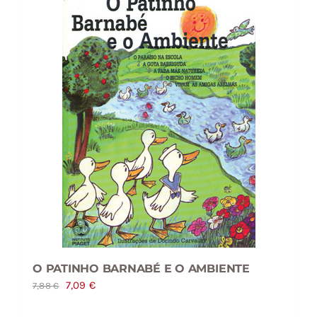
O PATINHO BARNABÉ E O AMBIENTE
O
O
7,09
€
7,88
€
preço
preço