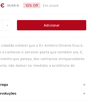
3
€
31,48
€
10% Off
Em stock
O
O
preço
preço
original
atual
Adicionar
uantidade
era:
é:
e
31,48 €.
28,33 €.
BRA
cidadão notável que o Dr. António Oliveira Cruz é,
OÉTICA
ir a conhecer o sensível poeta que também era. E,
stranho que pareça, dos contactos enriquecedores
.OLIVEIRA
eiro, não deduzi no imediato a existência do
RUZ
L.IV
trega
evoluções