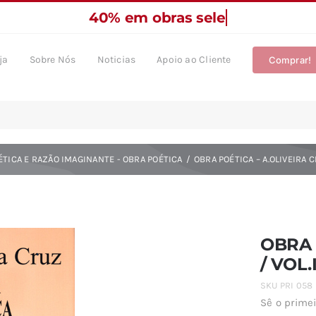
ja
Sobre Nós
Noticias
Apoio ao Cliente
Comprar!
ÉTICA E RAZÃO IMAGINANTE - OBRA POÉTICA
OBRA POÉTICA – A.OLIVEIRA C
OBRA 
/ VOL.
SKU
PRI 058
Sê o primei