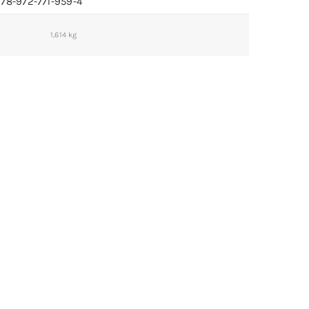
978-972-771-959-4
1,614 kg