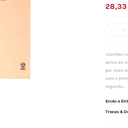
28,3
Q
d
O
«Conheci o 
P
antes de v
-
por mais e
A
com o prim
C
segundo…
/
VO
Envio e En
Trocas & D