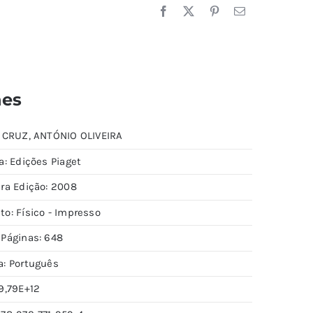
hes
: CRUZ, ANTÓNIO OLIVEIRA
a: Edições Piaget
ira Edição: 2008
to: Físico - Impresso
 Páginas: 648
a: Português
9,79E+12