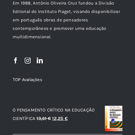
Em 1988, António Oliveira Cruz fundou a Divisão
Editorial do Instituto Piaget, visando disponibilizar
em português obras de pensadores
contemporâneos e promover uma educação
multidimensional.
TOP Avaliações
TOP de Avaliações
O PENSAMENTO CRÍTICO NA EDUCAÇÃO
O
O
CIENTÍFICA
13,61
€
12,25
€
preço
preço
original
atual