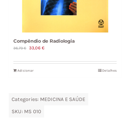
Compêndio de Radiologia
O
O
33,06
€
36,73
€
preço
preço
original
atual
Adicionar
Detalhes
era:
é:
36,73 €.
33,06 €.
Categories:
MEDICINA E SAÚDE
SKU:
MS 010