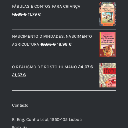
FÁBULAS E CONTOS PARA CRIANÇA
era:
é:
O
O
13,09
€
11,79
€
13,61 €.
12,25 €.
preço
preço
original
atual
NASCIMENTO DIVINDADES, NASCIMENTO
era:
é:
O
O
AGRICULTURA
18,85
€
16,96
€
13,09 €.
11,79 €.
preço
preço
original
atual
O REALISMO DE ROSTO HUMANO
24,07
€
era:
é:
O
O
21,67
€
18,85 €.
16,96 €.
preço
preço
original
atual
era:
é:
Contacto
24,07 €.
21,67 €.
R. Eng. Cunha Leal, 1950-105 Lisboa
Portugal