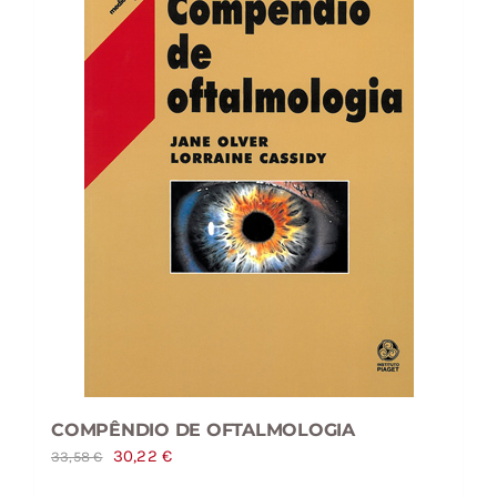
COMPÊNDIO DE OFTALMOLOGIA
O
O
30,22
€
33,58
€
preço
preço