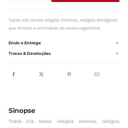
era:
é:
de
24,07 €.
21,67 €.
OS
Todos nós temos relógios internos, relógios biológicos
RITMOS
que ritmam a actividade do nosso organismo.
BIOLÓGICOS
Envio e Entrega
Trocas & Devoluções
Sinopse
Todos nós temos relógios internos, relógios