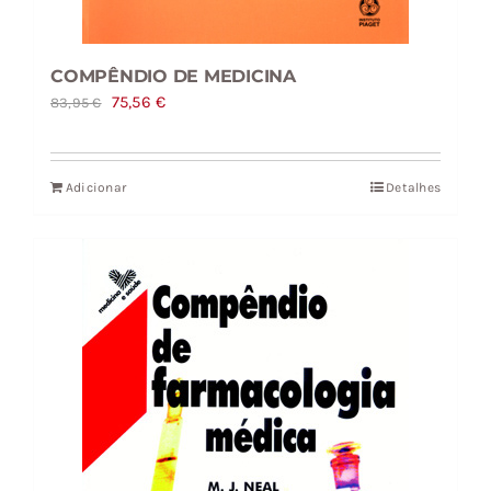
COMPÊNDIO DE MEDICINA
O
O
75,56
€
83,95
€
preço
preço
original
atual
Adicionar
Detalhes
era:
é:
83,95 €.
75,56 €.