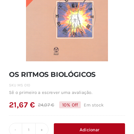
OS RITMOS BIOLÓGICOS
SKU
MS 010
Sê o primeiro a escrever uma avaliação.
21,67
€
24,07
€
10% Off
Em stock
O
O
preço
preço
original
atual
Adicionar
Quantidade